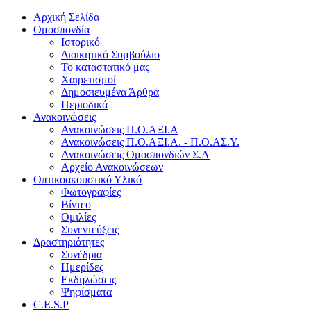
Αρχική Σελίδα
Ομοσπονδία
Ιστορικό
Διοικητικό Συμβούλιο
Το καταστατικό μας
Χαιρετισμοί
Δημοσιευμένα Άρθρα
Περιοδικά
Ανακοινώσεις
Ανακοινώσεις Π.Ο.ΑΞΙ.Α
Ανακοινώσεις Π.Ο.ΑΞΙ.Α. - Π.Ο.ΑΣ.Υ.
Ανακοινώσεις Ομοσπονδιών Σ.Α
Αρχείο Ανακοινώσεων
Οπτικοακουστικό Υλικό
Φωτογραφίες
Βίντεο
Ομιλίες
Συνεντεύξεις
Δραστηριότητες
Συνέδρια
Ημερίδες
Εκδηλώσεις
Ψηφίσματα
C.E.S.P