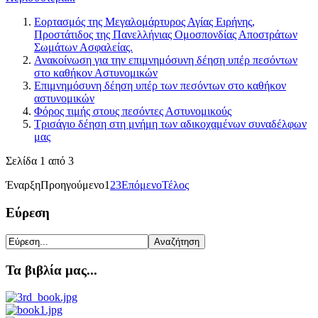
Εορτασμός της Μεγαλομάρτυρος Αγίας Ειρήνης,
Προστάτιδος της Πανελλήνιας Ομοσπονδίας Αποστράτων
Σωμάτων Ασφαλείας.
Ανακοίνωση για την επιμνημόσυνη δέηση υπέρ πεσόντων
στο καθήκον Αστυνομικών
Επιμνημόσυνη δέηση υπέρ των πεσόντων στο καθήκον
αστυνομικών
Φόρος τιμής στους πεσόντες Αστυνομικούς
Τρισάγιο δέηση στη μνήμη των αδικοχαμένων συναδέλφων
μας
Σελίδα 1 από 3
Έναρξη
Προηγούμενο
1
2
3
Επόμενο
Τέλος
Εύρεση
Τα βιβλία μας...