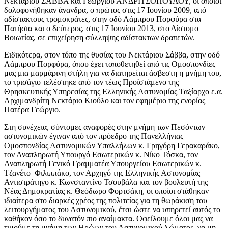
Νεκτάριου ΣΑΒΒΑ και Γεωργίου ΑΝΔΡΙΤΣΟΠΟΥΛΟΥ, οι οποίοι
δολοφονήθηκαν άνανδρα, ο πρώτος στις 17 Ιουνίου 2009, από
αδίστακτους τρομοκράτες, στην οδό Λάμπρου Πορφύρα στα
Πατήσια και ο δεύτερος, στις 17 Ιουνίου 2013, στο Δίστομο
Βοιωτίας, σε επιχείρηση σύλληψης αδίστακτων δραπετών.
Ειδικότερα, στον τόπο της θυσίας του Νεκτάριου Σάββα, στην οδό
Λάμπρου Πορφύρα, όπου έχει τοποθετηθεί από τις Ομοσπονδίες
μας μια μαρμάρινη στήλη για να διατηρείται άσβεστη η μνήμη του,
το τρισάγιο τελέστηκε από τον τέως Προϊστάμενο της
Θρησκευτικής Υπηρεσίας της Ελληνικής Αστυνομίας Ταξίαρχο ε.α.
Αρχιμανδρίτη Νεκτάριο Κιούλο και τον εφημέριο της ενορίας
Πατέρα Γεώργιο.
Στη συνέχεια, σύντομες αναφορές στην μνήμη των Πεσόντων
αστυνομικών έγιναν από τον πρόεδρο της Πανελλήνιας
Ομοσπονδίας Αστυνομικών Υπαλλήλων κ. Γρηγόρη Γερακαράκο,
τον Αναπληρωτή Υπουργό Εσωτερικών κ. Νίκο Τόσκα, τον
Αναπληρωτή Γενικό Γραμματέα Υπουργείου Εσωτερικών κ.
Τζανέτο Φιλιππάκο, τον Αρχηγό της Ελληνικής Αστυνομίας
Αντιστράτηγο κ. Κωνσταντίνο Τσουβάλα και τον βουλευτή της
Νέας Δημοκρατίας κ. Θεόδωρο Φορτσάκη, οι οποίοι στάθηκαν
ιδιαίτερα στο διαρκές χρέος της πολιτείας για τη θωράκιση του
λειτουργήματος του Αστυνομικού, έτσι ώστε να υπηρετεί αυτός το
καθήκον όσο το δυνατόν πιο αναίμακτα. Οφείλουμε όλοι μας να
τιμούμε τη μνήμη των Ηρώων του Αστυνομικού Σώματος, να μη