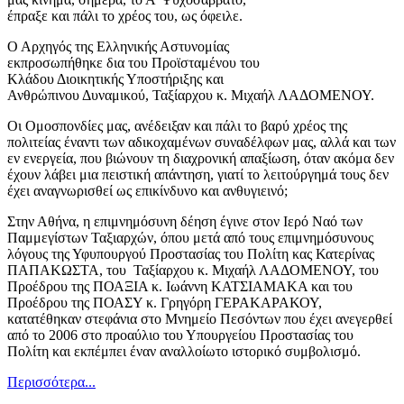
έπραξε και πάλι το χρέος του, ως όφειλε.
Ο Αρχηγός της Ελληνικής Αστυνομίας
εκπροσωπήθηκε δια του Προϊσταμένου του
Κλάδου Διοικητικής Υποστήριξης και
Ανθρώπινου Δυναμικού, Ταξίαρχου κ. Μιχαήλ ΛΑΔΟΜΕΝΟΥ.
Οι Ομοσπονδίες μας, ανέδειξαν και πάλι το βαρύ χρέος της
πολιτείας έναντι των αδικοχαμένων συναδέλφων μας, αλλά και των
εν ενεργεία, που βιώνουν τη διαχρονική απαξίωση, όταν ακόμα δεν
έχουν λάβει μια πειστική απάντηση, γιατί το λειτούργημά τους δεν
έχει αναγνωρισθεί ως επικίνδυνο και ανθυγιεινό;
Στην Αθήνα, η επιμνημόσυνη δέηση έγινε στον Ιερό Ναό των
Παμμεγίστων Ταξιαρχών, όπου μετά από τους επιμνημόσυνους
λόγους της Υφυπουργού Προστασίας του Πολίτη κας Κατερίνας
ΠΑΠΑΚΩΣΤΑ, του Ταξίαρχου κ. Μιχαήλ ΛΑΔΟΜΕΝΟΥ, του
Προέδρου της ΠΟΑΞΙΑ κ. Ιωάννη ΚΑΤΣΙΑΜΑΚΑ και του
Προέδρου της ΠΟΑΣΥ κ. Γρηγόρη ΓΕΡΑΚΑΡΑΚΟΥ,
κατατέθηκαν στεφάνια στο Μνημείο Πεσόντων που έχει ανεγερθεί
από το 2006 στο προαύλιο του Υπουργείου Προστασίας του
Πολίτη και εκπέμπει έναν αναλλοίωτο ιστορικό συμβολισμό.
Περισσότερα...