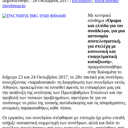
Δημοσιεύθηκε : 26 Οκτώβριος 2017
|
Εκτύπωση
|
Ηλεκτρονικό
ταχυδρομείο
Με κεντρικό
σύνθημα
«Όραμα
και ελπίδα για τον
συνάδελφο, για μια
αστυνομία
αποτελεσματική,
για στελέχη με
κοινωνική και
επαγγελματική
καταξίωση»
,
πραγματοποιήθηκε
στην Καλαμάτα το
διήμερο 23 και 24 Οκτωβρίου 2017, το 28ο τακτικό μας συνέδριο,
συνεχίζοντας «παραδοσιακά» τη διοργάνωση των συνεδρίων εκτός
Αθηνών, προκειμένου να τονισθεί αφενός το ενδιαφέρον μας για
την ανάδειξη της οντότητας των Πρωτοβαθμίων Ενώσεων και την
προβολή των τοπικών προβλημάτων, αφετέρου δε για να
τονίσουμε το ρόλο της τοπικής αυτοδιοίκησης και τις απαράγραπτες
ιστορικές παρακαταθήκες κάθε τόπου.
Οι εργασίες του συνεδρίου στέφθηκαν με επιτυχία όχι μόνο επειδή
υπήρξε ουσιαστική συμμετοχή των συνέδρων, αλλά και διότι το
συνέδριο αγκαλιάστηκε από τους τοπικούς φορείς, στηρίχθηκε από