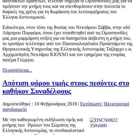
αδίστακτων δραπετών, τέλεσαν σήμερα οι Ομοσπονδίες μας για να
τιμήσουν την μνήμη τους και να υπενθυμίσουν στην πολιτεία το
διαρκές της χρέος για τη θωράκιση του λειτουργήματος του
Έλληνα Αστυνομικού.
Ειδικότερα, στον τόπο της θυσίας του Νεκτάριου Σάββα, στην οδό
Λάμπρου Πορφύρα, όπου έχει τοποθετηθεί από τις Ομοσπονδίες
μας μια μαρμάρινη στήλη για να διατηρείται άσβεστη η μνήμη του,
το τρισάγιο τελέστηκε από τον Πανοσιολογιότατο Προϊστάμενο της
Θρησκευτικής Υπηρεσίας της Ελληνικής Αστυνομίας Ταξίαρχο ε.α.
Αρχιμανδρίτη Νεκτάριο ΚΙΟΥΛΟ και τον εφημέριο της ενορίας
πατέρα Γεώργιο.
Περισσότερα...
Απότιση φόρου τιμής στους πεσόντες στο
καθήκον Συναδέλφους
Δημοσιεύθηκε : 10 Φεβρουάριος 2018
|
Εκτύπωση
|
Ηλεκτρονικό
ταχυδρομείο
Με την καθιερωμένη εκδήλωση τιμής και
μνήμης των Ηρώων του Σώματος της
Ελληνικής Αστυνομίας, το συνδικαλιστικό