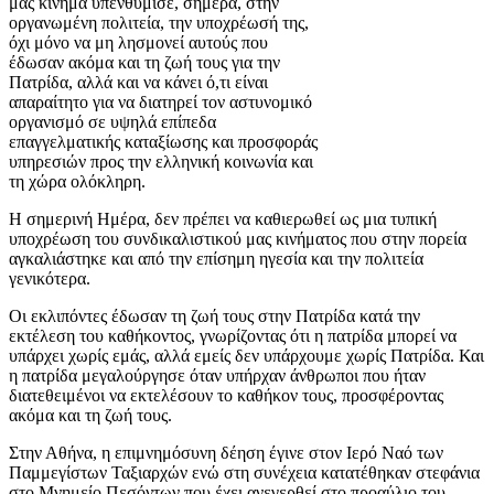
μας κίνημα υπενθύμισε, σήμερα, στην
οργανωμένη πολιτεία, την υποχρέωσή της,
όχι μόνο να μη λησμονεί αυτούς που
έδωσαν ακόμα και τη ζωή τους για την
Πατρίδα, αλλά και να κάνει ό,τι είναι
απαραίτητο για να διατηρεί τον αστυνομικό
οργανισμό σε υψηλά επίπεδα
επαγγελματικής καταξίωσης και προσφοράς
υπηρεσιών προς την ελληνική κοινωνία και
τη χώρα ολόκληρη.
Η σημερινή Ημέρα, δεν πρέπει να καθιερωθεί ως μια τυπική
υποχρέωση του συνδικαλιστικού μας κινήματος που στην πορεία
αγκαλιάστηκε και από την επίσημη ηγεσία και την πολιτεία
γενικότερα.
Οι εκλιπόντες έδωσαν τη ζωή τους στην Πατρίδα κατά την
εκτέλεση του καθήκοντος, γνωρίζοντας ότι η πατρίδα μπορεί να
υπάρχει χωρίς εμάς, αλλά εμείς δεν υπάρχουμε χωρίς Πατρίδα. Και
η πατρίδα μεγαλούργησε όταν υπήρχαν άνθρωποι που ήταν
διατεθειμένοι να εκτελέσουν το καθήκον τους, προσφέροντας
ακόμα και τη ζωή τους.
Στην Αθήνα, η επιμνημόσυνη δέηση έγινε στον Ιερό Ναό των
Παμμεγίστων Ταξιαρχών ενώ στη συνέχεια κατατέθηκαν στεφάνια
στο Μνημείο Πεσόντων που έχει ανεγερθεί στο προαύλιο του