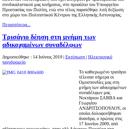
συνδικαλιστικού μας κινήματος, στο προαύλιο του Υπουργείου
Προστασίας του Πολίτη, ενώ στο τέλος παρατέθηκε λιτή δεξίωση
στο χώρο του Πολιτιστικού Κέντρου της Ελληνικής Αστυνομίας.
Περισσότερα...
Τρισάγιο δέηση στη μνήμη των
αδικοχαμένων συναδέλφων
Δημοσιεύθηκε : 14 Ιούνιος 2019
|
Εκτύπωση
|
Ηλεκτρονικό
ταχυδρομείο
Το καθιερωμένο τρισάγιο
τέλεσαν σήμερα οι
Ομοσπονδίες μας στη
μνήμη των αδικοχαμένων
συναδέλφων μας
Νεκτάριου ΣΑΒΒΑ και
Γεωργίου
ΑΝΔΡΙΤΣΟΠΟΥΛΟΥ, οι
οποίοι δολοφονήθηκαν
άνανδρα, ο πρώτος στις
17 Ιουνίου 2009, από
αδίστακτους τρομοκράτες, στην οδό Λάμπρου Πορφύρα στα