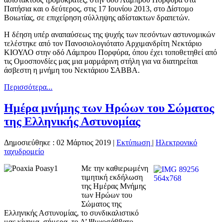
Πατήσια και ο δεύτερος, στις 17 Ιουνίου 2013, στο Δίστομο
Βοιωτίας, σε επιχείρηση σύλληψης αδίστακτων δραπετών.
Η δέηση υπέρ αναπαύσεως της ψυχής των πεσόντων αστυνομικών
τελέστηκε από τον Πανοσιολογιότατο Αρχιμανδρίτη Νεκτάριο
ΚΙΟΥΛΟ στην οδό Λάμπρου Πορφύρα, όπου έχει τοποθετηθεί από
τις Ομοσπονδίες μας μια μαρμάρινη στήλη για να διατηρείται
άσβεστη η μνήμη του Νεκτάριου ΣΑΒΒΑ.
Περισσότερα...
Ημέρα μνήμης των Ηρώων του Σώματος
της Ελληνικής Αστυνομίας
Δημοσιεύθηκε : 02 Μάρτιος 2019
|
Εκτύπωση
|
Ηλεκτρονικό
ταχυδρομείο
Με την καθιερωμένη
τιμητική εκδήλωση
της Ημέρας Μνήμης
των Ηρώων του
Σώματος της
Ελληνικής Αστυνομίας, το συνδικαλιστικό
μας κίνημα, σήμερα, το Α’ Ψυχοσάββατο,