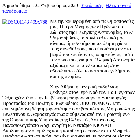
Δημοσιεύθηκε : 22 Φεβρουάριος 2020
|
Εκτύπωση
|
Ηλεκτρονικό
ταχυδρομείο
Με την καθιερωμένη από τις Ομοσπονδίες
μας, Ημέρα Μνήμης των Ηρώων του
Σώματος της Ελληνικής Αστυνομίας, το Α’
Ψυχοσάββατο, το συνδικαλιστικό μας
κίνημα, τίμησε σήμερα σε όλη τη χώρα
τους συναδέλφους, που θυσιάστηκαν στο
βωμό του καθήκοντος, υπηρετώντας πιστά
τον όρκο τους για μια Ελληνική Αστυνομία
αξιόμαχη και αποτελεσματική στον
αδυσώπητο πόλεμο κατά του εγκλήματος
και της ανομίας.
Στην Αθήνα, η κεντρική εκδήλωση
ξεκίνησε στον Ιερό Ναό των Παμμεγίστων
Ταξιαρχών, όπου την Κυβέρνηση εκπροσώπησε ο Υφυπουργός
Προστασίας του Πολίτη κ. Ελευθέριος ΟΙΚΟΝΟΜΟΥ. Στην
επιμνημόσυνη δέηση χοροστάτησε ο σεβασμιότατος Μητροπολίτης
Βελεστίνου κ. Δαμασκηνός πλαισιούμενος από τον Προϊστάμενο
της Θρησκευτικής Υπηρεσίας της Ελληνικής Αστυνομίας,
Πανοσιολογιότατο Αρχιμανδρίτη κ. Νεκτάριο ΚΙΟΥΛΟ.
Ακολούθησαν οι ομιλίες και η κατάθεση στεφάνων στο Μνημείο
Πεσόντων Αστυνομικών, που έχει ανεγερθεί με πρωτοβουλία του