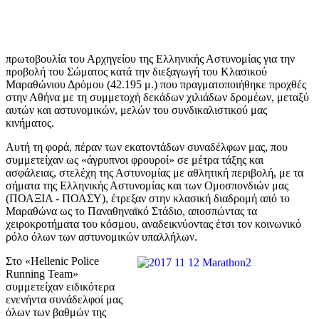
πρωτοβουλία του Αρχηγείου της Ελληνικής Αστυνομίας για την
προβολή του Σώματος κατά την διεξαγωγή του Κλασικού
Μαραθώνιου Δρόμου (42.195 μ.) που πραγματοποιήθηκε προχθές
στην Αθήνα με τη συμμετοχή δεκάδων χιλιάδων δρομέων, μεταξύ
αυτών και αστυνομικών, μελών του συνδικαλιστικού μας
κινήματος.
Αυτή τη φορά, πέραν των εκατοντάδων συναδέλφων μας, που
συμμετείχαν ως «άγρυπνοι φρουροί» σε μέτρα τάξης και
ασφάλειας, στελέχη της Αστυνομίας με αθλητική περιβολή, με τα
σήματα της Ελληνικής Αστυνομίας και των Ομοσπονδιών μας
(ΠΟΑΞΙΑ - ΠΟΑΣΥ), έτρεξαν στην κλασική διαδρομή από το
Μαραθώνα ως το Παναθηναϊκό Στάδιο, αποσπώντας τα
χειροκροτήματα του κόσμου, αναδεικνύοντας έτσι τον κοινωνικό
ρόλο όλων των αστυνομικών υπαλλήλων.
Στο «Hellenic Police
Running Team»
συμμετείχαν ειδικότερα
ενενήντα συνάδελφοί μας
όλων των βαθμών της