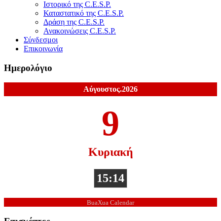
Ιστορικό της C.E.S.P.
Καταστατικό της C.E.S.P.
Δράση της C.E.S.P.
Ανακοινώσεις C.E.S.P.
Σύνδεσμοι
Επικοινωνία
Ημερολόγιο
Αύγουστος.2026
9
Κυριακή
15:14
BuaXua Calendar