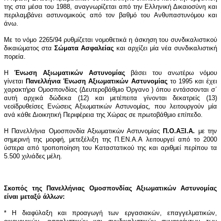
της στα μέσα του 1988, αναγνωρίζεται από την Ελληνική Δικαιοσύνη και
περιλαμβάνει αστυνομικούς από τον βαθμό του Ανθυπαστυνόμου και
άνω.
Με το νόμο 2265/94 ρυθμίζεται νομοθετικά η άσκηση του συνδικαλιστικού
δικαιώματος στα
Σώματα Ασφαλείας
και αρχίζει μία νέα συνδικαλιστική
πορεία.
Η
Ένωση Αξιωματικών Αστυνομίας
βάσει του ανωτέρω νόμου
γίνεται
Πανελλήνια Ένωση Αξιωματικών Αστυνομίας
το 1995 και έχει
χαρακτήρα Ομοσπονδίας (Δευτεροβάθμιο Όργανο ) όπου εντάσσονται σ΄
αυτή αρχικά δώδεκα (12) και μετέπειτα γίνονται δεκατρείς (13)
νεοϊδρυθείσες Ενώσεις Αξιωματικών Αστυνομίας, που λειτουργούν μία
ανά κάθε Διοικητική Περιφέρεια της Χώρας σε πρωτοβάθμιο επίπεδο.
Η Πανελλήνια Ομοσπονδία Αξιωματικών Αστυνομίας
Π.Ο.ΑΞΙ.Α.
με την
σημερινή της μορφή, μετεξέλιξη της Π.ΕΝ.Α.Α λειτουργεί από το 2000
ύστερα από τροποποίηση του Καταστατικού της και αριθμεί περίπου τα
5.500 χιλιάδες μέλη.
Σκοπός της Πανελλήνιας Ομοσπονδίας Αξιωματικών Αστυνομίας
είναι μεταξύ άλλων:
* H διαφύλαξη και προαγωγή των εργασιακών, επαγγελματικών,