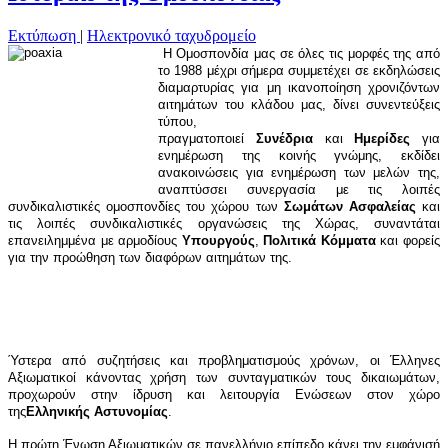
Εκτύπωση
|
Ηλεκτρονικό ταχυδρομείο
Η Ομοσπονδία μας σε όλες τις μορφές της από
το 1988 μέχρι σήμερα συμμετέχει σε εκδηλώσεις
διαμαρτυρίας για μη ικανοποίηση χρονιζόντων
αιτημάτων του κλάδου μας, δίνει συνεντεύξεις
τύπου,
πραγματοποιεί
Συνέδρια
και
Ημερίδες
για
ενημέρωση της κοινής γνώμης, εκδίδει
ανακοινώσεις για ενημέρωση των μελών της,
αναπτύσσει συνεργασία με τις λοιπές
συνδικαλιστικές ομοσπονδίες του χώρου των
Σωμάτων Ασφαλείας
και
τις λοιπές συνδικαλιστικές οργανώσεις της Χώρας, συναντάται
επανειλημμένα με αρμοδίους
Υπουργούς
,
Πολιτικά Κόμματα
και φορείς
για την προώθηση των διαφόρων αιτημάτων της.
Ύστερα από συζητήσεις και προβληματισμούς χρόνων, οι Έλληνες
Αξιωματικοί κάνοντας χρήση των συνταγματικών τους δικαιωμάτων,
προχωρούν στην ίδρυση και λειτουργία Ενώσεων στον χώρο
της
Ελληνικής Αστυνομίας
.
Η πρώτη Ένωση Αξιωματικών σε πανελλήνιο επίπεδο κάνει την εμφάνισή