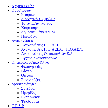
Αρχική Σελίδα
Ομοσπονδία
Ιστορικό
Διοικητικό Συμβούλιο
Το καταστατικό μας
Χαιρετισμοί
Δημοσιευμένα Άρθρα
Περιοδικά
Ανακοινώσεις
Ανακοινώσεις Π.Ο.ΑΞΙ.Α
Ανακοινώσεις Π.Ο.ΑΞΙ.Α. - Π.Ο.ΑΣ.Υ.
Ανακοινώσεις Ομοσπονδιών Σ.Α
Αρχείο Ανακοινώσεων
Οπτικοακουστικό Υλικό
Φωτογραφίες
Βίντεο
Ομιλίες
Συνεντεύξεις
Δραστηριότητες
Συνέδρια
Ημερίδες
Εκδηλώσεις
Ψηφίσματα
C.E.S.P