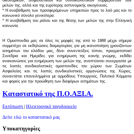
οικονομικών, ασφαλιστικών και συνδικαλιστικών συμφερόντων των
μελών της, αλλά και της ευρύτερης αστυνομικής οικογένειας.
* Η αναβάθμιση των προσφερόμενων υπηρεσιών προς το λαό μας και το
κοινωνικό σύνολο γενικότερα.
* Η αναβάθμιση του ρόλου και της θέσης των μελών της στην Ελληνική
κοινωνία.
Η Ομοσπονδία μας σε όλες τις μορφές της από το 1988 μέχρι σήμερα
συμμετέχει σε εκδηλώσεις διαμαρτυρίας για μη ικανοποίηση χρονιζόντων
αιτημάτων του κλάδου μας, δίνει συνεντεύξεις τύπου, πραγματοποιεί
Συνέδρια και Ημερίδες για ενημέρωση της κοινής γνώμης, εκδίδει
ανακοινώσεις για ενημέρωση των μελών της, αναπτύσσει συνεργασία με
τις λοιπές συνδικαλιστικές ομοσπονδίες του χώρου των Σωμάτων
Ασφαλείας και τις λοιπές συνδικαλιστικές οργανώσεις της Χώρας,
συναντάται επανειλημμένα με αρμοδίους Υπουργούς, Πολιτικά Κόμματα
και φορείς για την προώθηση των διαφόρων αιτημάτων της.
Καταστατικό της Π.Ο.ΑΞΙ.Α.
Εκτύπωση
|
Ηλεκτρονικό ταχυδρομείο
Δείτε εδώ το καταστατικό μας
Υποκατηγορίες