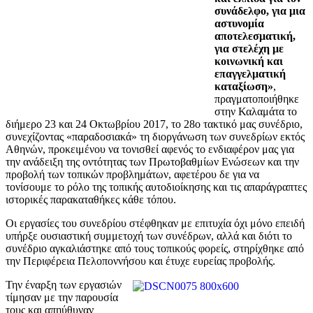
συνάδελφο, για μια
αστυνομία
αποτελεσματική,
για στελέχη με
κοινωνική και
επαγγελματική
καταξίωση»
,
πραγματοποιήθηκε
στην Καλαμάτα το
διήμερο 23 και 24 Οκτωβρίου 2017, το 28ο τακτικό μας συνέδριο,
συνεχίζοντας «παραδοσιακά» τη διοργάνωση των συνεδρίων εκτός
Αθηνών, προκειμένου να τονισθεί αφενός το ενδιαφέρον μας για
την ανάδειξη της οντότητας των Πρωτοβαθμίων Ενώσεων και την
προβολή των τοπικών προβλημάτων, αφετέρου δε για να
τονίσουμε το ρόλο της τοπικής αυτοδιοίκησης και τις απαράγραπτες
ιστορικές παρακαταθήκες κάθε τόπου.
Οι εργασίες του συνεδρίου στέφθηκαν με επιτυχία όχι μόνο επειδή
υπήρξε ουσιαστική συμμετοχή των συνέδρων, αλλά και διότι το
συνέδριο αγκαλιάστηκε από τους τοπικούς φορείς, στηρίχθηκε από
την Περιφέρεια Πελοποννήσου και έτυχε ευρείας προβολής.
Την έναρξη των εργασιών
τίμησαν με την παρουσία
τους και απηύθυναν