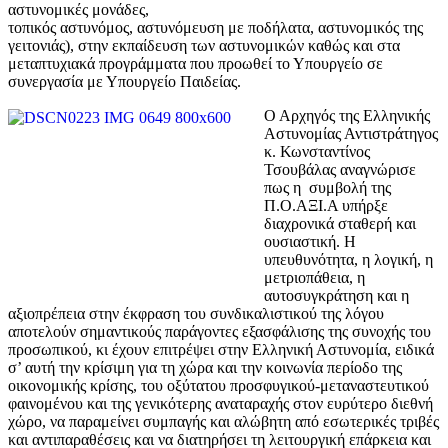
αστυνομικές μονάδες,
τοπικός αστυνόμος, αστυνόμευση με ποδήλατα, αστυνομικός της
γειτονιάς), στην εκπαίδευση των αστυνομικών καθώς και στα
μεταπτυχιακά προγράμματα που προωθεί το Υπουργείο σε
συνεργασία με Υπουργείο Παιδείας.
Ο Αρχηγός της Ελληνικής
Αστυνομίας Αντιστράτηγος
κ. Κωνσταντίνος
Τσουβάλας αναγνώρισε
πως η συμβολή της
Π.Ο.ΑΞΙ.Α υπήρξε
διαχρονικά σταθερή και
ουσιαστική. Η
υπευθυνότητα, η λογική, η
μετριοπάθεια, η
αυτοσυγκράτηση και η
αξιοπρέπεια στην έκφραση του συνδικαλιστικού της λόγου
αποτελούν σημαντικούς παράγοντες εξασφάλισης της συνοχής του
προσωπικού, κι έχουν επιτρέψει στην Ελληνική Αστυνομία, ειδικά
σ’ αυτή την κρίσιμη για τη χώρα και την κοινωνία περίοδο της
οικονομικής κρίσης, του οξύτατου προσφυγικού-μεταναστευτικού
φαινομένου και της γενικότερης αναταραχής στον ευρύτερο διεθνή
χώρο, να παραμείνει συμπαγής και αλώβητη από εσωτερικές τριβές
και αντιπαραθέσεις και να διατηρήσει τη λειτουργική επάρκεια και