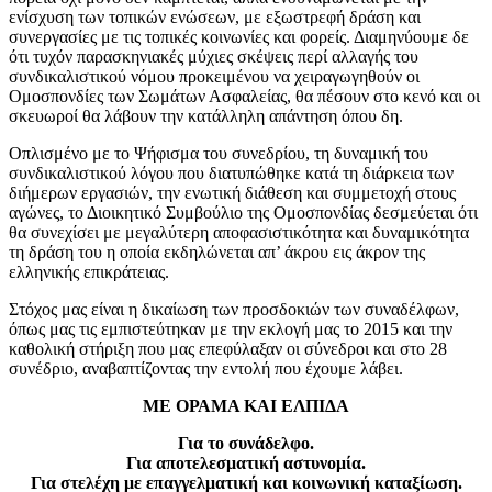
ενίσχυση των τοπικών ενώσεων, με εξωστρεφή δράση και
συνεργασίες με τις τοπικές κοινωνίες και φορείς. Διαμηνύουμε δε
ότι τυχόν παρασκηνιακές μύχιες σκέψεις περί αλλαγής του
συνδικαλιστικού νόμου προκειμένου να χειραγωγηθούν οι
Ομοσπονδίες των Σωμάτων Ασφαλείας, θα πέσουν στο κενό και οι
σκευωροί θα λάβουν την κατάλληλη απάντηση όπου δη.
Οπλισμένο με το Ψήφισμα του συνεδρίου, τη δυναμική του
συνδικαλιστικού λόγου που διατυπώθηκε κατά τη διάρκεια των
διήμερων εργασιών, την ενωτική διάθεση και συμμετοχή στους
αγώνες, το Διοικητικό Συμβούλιο της Ομοσπονδίας δεσμεύεται ότι
θα συνεχίσει με μεγαλύτερη αποφασιστικότητα και δυναμικότητα
τη δράση του η οποία εκδηλώνεται απ’ άκρου εις άκρον της
ελληνικής επικράτειας.
Στόχος μας είναι η δικαίωση των προσδοκιών των συναδέλφων,
όπως μας τις εμπιστεύτηκαν με την εκλογή μας το 2015 και την
καθολική στήριξη που μας επεφύλαξαν οι σύνεδροι και στο 28
συνέδριο, αναβαπτίζοντας την εντολή που έχουμε λάβει.
ΜΕ ΟΡΑΜΑ ΚΑΙ ΕΛΠΙΔΑ
Για το συνάδελφο.
Για αποτελεσματική αστυνομία.
Για στελέχη με επαγγελματική και κοινωνική καταξίωση.