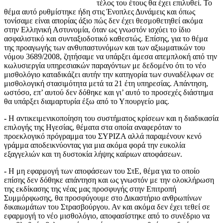
τέλος του έτους θα έχει επιλυθεί. Το
θέμα αυτό ρυθμίστηκε ήδη στις Ένοπλες Δυνάμεις και όπως
τονίσαμε είναι απορίας άξιο πώς δεν έχει θεσμοθετηθεί ακόμα
στην Ελληνική Αστυνομία, όταν ως γνωστόν ισχύει το ίδιο
ασφαλιστικό και συνταξιοδοτικό καθεστώς. Επίσης, για το θέμα
της προαγωγής των ανθυπαστυνόμων και των αξιωματικών του
νόμου 3689/2008, ζητήσαμε να υπάρξει άμεσα απεμπλοκή από την
κωλυσιεργία υπηρεσιακών παραγόντων με δεδομένο ότι το νέο
μισθολόγιο καταδικάζει αυτήν την κατηγορία των συναδέλφων σε
μισθολογική στασιμότητα μετά τα 21 έτη υπηρεσίας. Απάντηση,
ωστόσο, επ’ αυτού δεν δόθηκε και γι’ αυτό το προσεχές διάστημα
θα υπάρξει διαμαρτυρία έξω από το Υπουργείο μας.
-
Η αντικειμενικοποίηση του συστήματος κρίσεων και η διαδικασία
επιλογής της Ηγεσίας, θέματα στα οποία αναφερόταν το
προεκλογικό πρόγραμμα του ΣΥΡΙΖΑ αλλά παραμένουν κενό
γράμμα αποδεικνύοντας για μια ακόμα φορά την ευκολία
εξαγγελιών και τη δυστοκία λήψης καίριων αποφάσεων.
-
Η μη εφαρμογή των αποφάσεων του ΣτΕ, θέμα για το οποίο
επίσης δεν δόθηκε απάντηση και ως γνωστόν με την ολοκλήρωση
της εκδίκασης της νέας μας προσφυγής στην Επιτροπή
Συμμόρφωσης, θα προσφύγουμε στο Δικαστήριο ανθρωπίνων
δικαιωμάτων του Στρασβούργου. Αν και ακόμα δεν έχει τεθεί σε
εφαρμογή το νέο μισθολόγιο, αποφασίστηκε από το συνέδριο να