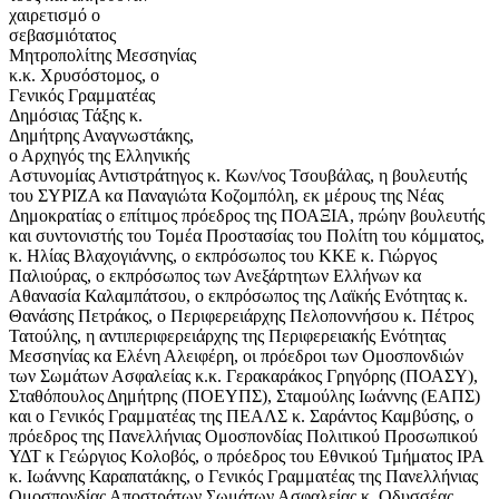
χαιρετισμό ο
σεβασμιότατος
Μητροπολίτης Μεσσηνίας
κ.κ. Χρυσόστομος, ο
Γενικός Γραμματέας
Δημόσιας Τάξης κ.
Δημήτρης Αναγνωστάκης,
ο Αρχηγός της Ελληνικής
Αστυνομίας Αντιστράτηγος κ. Κων/νος Τσουβάλας, η βουλευτής
του ΣΥΡΙΖΑ κα Παναγιώτα Κοζομπόλη, εκ μέρους της Νέας
Δημοκρατίας ο επίτιμος πρόεδρος της ΠΟΑΞΙΑ, πρώην βουλευτής
και συντονιστής του Τομέα Προστασίας του Πολίτη του κόμματος,
κ. Ηλίας Βλαχογιάννης, ο εκπρόσωπος του ΚΚΕ κ. Γιώργος
Παλιούρας, ο εκπρόσωπος των Ανεξάρτητων Ελλήνων κα
Αθανασία Καλαμπάτσου, ο εκπρόσωπος της Λαϊκής Ενότητας κ.
Θανάσης Πετράκος, ο Περιφερειάρχης Πελοποννήσου κ. Πέτρος
Τατούλης, η αντιπεριφερειάρχης της Περιφερειακής Ενότητας
Μεσσηνίας κα Ελένη Αλειφέρη, οι πρόεδροι των Ομοσπονδιών
των Σωμάτων Ασφαλείας κ.κ. Γερακαράκος Γρηγόρης (ΠΟΑΣΥ),
Σταθόπουλος Δημήτρης (ΠΟΕΥΠΣ), Σταμούλης Ιωάννης (ΕΑΠΣ)
και ο Γενικός Γραμματέας της ΠΕΑΛΣ κ. Σαράντος Καμβύσης, o
πρόεδρος της Πανελλήνιας Ομοσπονδίας Πολιτικού Προσωπικού
ΥΔΤ κ Γεώργιος Κολοβός, ο πρόεδρος του Εθνικού Τμήματος ΙΡΑ
κ. Ιωάννης Καραπατάκης, ο Γενικός Γραμματέας της Πανελλήνιας
Ομοσπονδίας Αποστράτων Σωμάτων Ασφαλείας κ. Οδυσσέας