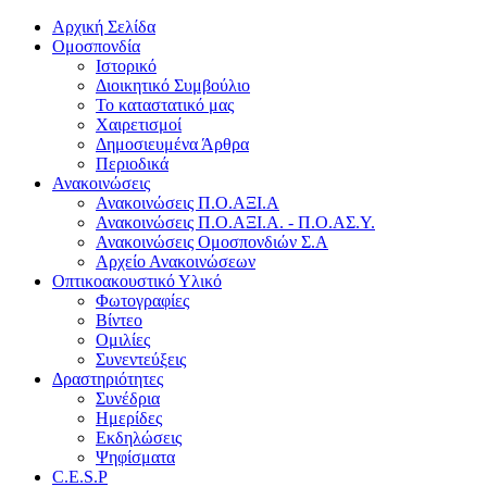
Αρχική Σελίδα
Ομοσπονδία
Ιστορικό
Διοικητικό Συμβούλιο
Το καταστατικό μας
Χαιρετισμοί
Δημοσιευμένα Άρθρα
Περιοδικά
Ανακοινώσεις
Ανακοινώσεις Π.Ο.ΑΞΙ.Α
Ανακοινώσεις Π.Ο.ΑΞΙ.Α. - Π.Ο.ΑΣ.Υ.
Ανακοινώσεις Ομοσπονδιών Σ.Α
Αρχείο Ανακοινώσεων
Οπτικοακουστικό Υλικό
Φωτογραφίες
Βίντεο
Ομιλίες
Συνεντεύξεις
Δραστηριότητες
Συνέδρια
Ημερίδες
Εκδηλώσεις
Ψηφίσματα
C.E.S.P