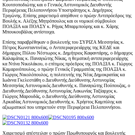
Κουτσοποδιώτης και ο Γενικός Αστυνομικός Διευθυντής
Περιφέρειας Πελοποννήσου Υποστράτηγος κ. Δημήτριος
Τριγώνης. Επίσης χαιρετισμό απηύθυνε ο πρώην Αντιπρόεδρος της
Βουλής κ. Αλέξης Μητρόπουλος και οι νομικοί σύμβουλοι
ΠΟΑΞΙΑ και ΠΟΑΣΥ κ. Ρήγας Μπαρμπούρης και κ. Χάρης
Μπουκουβάλας αντίστοιχα.
Επίσης παραβρέθηκαν ο βουλευτής του ΣΥΡΙΖΑ Μεσσηνίας κ.
Πέτρος Κωνσταντινέας, ο Αντιπεριφερειάρχης της ΚΕΔΕ και
δήμαρχος Πύλου Νέστωρος κ. Δημήτριος Καφαντάρης, ο δήμαρχος
Καλαμάτας κ. Παναγιώτης Νίκας, η θεματική αντιπεριφερειάρχης
κα Ντίνα Νικολάκου, ο επίτιμος πρόεδρος της ΠΟΑΞΙΑ κ. Γιώργος
Καμαρινόπουλος, ο πρώην Γενικός Γραμματέας της ΠΟΑΞΙΑ κ.
Γιώργος Νικολόπουλος, η πολιτευτής της Νέας Δημοκρατίας κα
Ιωάννα Γκελεστάθη ο Διευθυντής Διεύθυνσης Αστυνομίας
Μεσσηνίας Αστυνομικός Διευθυντής κ. Παναγιώτης Πούπουζας, ο
Διευθυντής Διεύθυνσης Αστυνομίας Λακωνίας Ταξίαρχος κ.
Γιώργος Μαρουδάς, ο Διευθυντής Διεύθυνσης Αστυνομίας
Αρκαδίας Αστυνομικός Διευθυντής κ. Χρήστος Καμπύλης και
αξιωματικοί που υπηρετούν στην Περιφέρεια Πελοποννήσου.
Χαιρετισμό απέστειλαν ο πρώην Πρωθυπουργός και βουλευτής