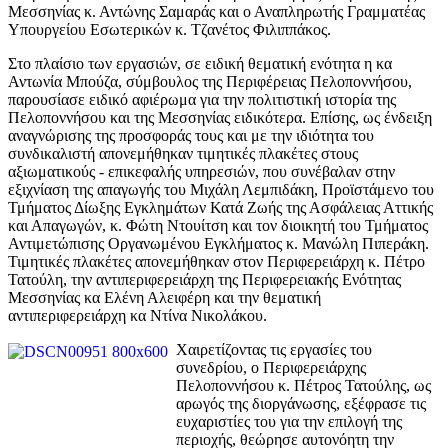
Μεσσηνίας κ. Αντώνης Σαμαράς και ο Αναπληρωτής Γραμματέας
Υπουργείου Εσωτερικών κ. Τζανέτος Φιλιππάκος.
Στο πλαίσιο των εργασιών, σε ειδική θεματική ενότητα η κα
Αντωνία Μπούζα, σύμβουλος της Περιφέρειας Πελοποννήσου,
παρουσίασε ειδικό αφιέρωμα για την πολιτιστική ιστορία της
Πελοποννήσου και της Μεσσηνίας ειδικότερα. Επίσης, ως ένδειξη
αναγνώρισης της προσφοράς τους και με την ιδιότητα του
συνδικαλιστή απονεμήθηκαν τιμητικές πλακέτες στους
αξιωματικούς - επικεφαλής υπηρεσιών, που συνέβαλαν στην
εξιχνίαση της απαγωγής του Μιχάλη Λεμπιδάκη, Προϊστάμενο του
Τμήματος Δίωξης Εγκλημάτων Κατά Ζωής της Ασφάλειας Αττικής
και Απαγωγών, κ. Φώτη Ντουίτση και τον διοικητή του Τμήματος
Αντιμετώπισης Οργανωμένου Εγκλήματος κ. Μανώλη Πιπεράκη.
Τιμητικές πλακέτες απονεμήθηκαν στον Περιφερειάρχη κ. Πέτρο
Τατούλη, την αντιπεριφερειάρχη της Περιφερειακής Ενότητας
Μεσσηνίας κα Ελένη Αλειφέρη και την θεματική
αντιπεριφερειάρχη κα Ντίνα Νικολάκου.
Χαιρετίζοντας τις εργασίες του
συνεδρίου, ο Περιφερειάρχης
Πελοποννήσου κ. Πέτρος Τατούλης, ως
αρωγός της διοργάνωσης, εξέφρασε τις
ευχαριστίες του για την επιλογή της
περιοχής, θεώρησε αυτονόητη την