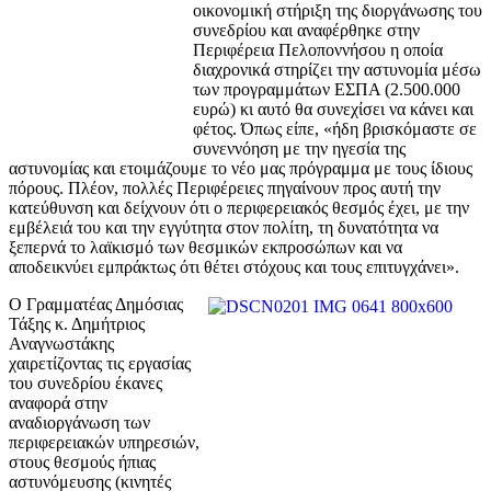
οικονομική στήριξη της διοργάνωσης του
συνεδρίου και αναφέρθηκε στην
Περιφέρεια Πελοποννήσου η οποία
διαχρονικά στηρίζει την αστυνομία μέσω
των προγραμμάτων ΕΣΠΑ (2.500.000
ευρώ) κι αυτό θα συνεχίσει να κάνει και
φέτος. Όπως είπε, «ήδη βρισκόμαστε σε
συνεννόηση με την ηγεσία της
αστυνομίας και ετοιμάζουμε το νέο μας πρόγραμμα με τους ίδιους
πόρους. Πλέον, πολλές Περιφέρειες πηγαίνουν προς αυτή την
κατεύθυνση και δείχνουν ότι ο περιφερειακός θεσμός έχει, με την
εμβέλειά του και την εγγύτητα στον πολίτη, τη δυνατότητα να
ξεπερνά το λαϊκισμό των θεσμικών εκπροσώπων και να
αποδεικνύει εμπράκτως ότι θέτει στόχους και τους επιτυγχάνει».
Ο Γραμματέας Δημόσιας
Τάξης κ. Δημήτριος
Αναγνωστάκης
χαιρετίζοντας τις εργασίας
του συνεδρίου έκανες
αναφορά στην
αναδιοργάνωση των
περιφερειακών υπηρεσιών,
στους θεσμούς ήπιας
αστυνόμευσης (κινητές