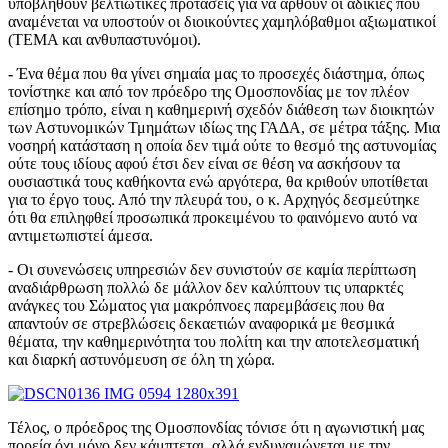
υποβληθούν βελτιωτικές προτάσεις για να αρθούν οι αδικίες που
αναμένεται να υποστούν οι διοικούντες χαμηλόβαθμοι αξιωματικοί
(ΤΕΜΑ και ανθυπαστυνόμοι).
-
Ένα θέμα που θα γίνει σημαία μας το προσεχές διάστημα, όπως
τονίστηκε και από τον πρόεδρο της Ομοσπονδίας με τον πλέον
επίσημο τρόπο, είναι η καθημερινή σχεδόν διάθεση των διοικητών
των Αστυνομικών Τμημάτων ιδίως της ΓΑΔΑ, σε μέτρα τάξης. Μια
νοσηρή κατάσταση η οποία δεν τιμά ούτε το θεσμό της αστυνομίας
ούτε τους ιδίους αφού έτσι δεν είναι σε θέση να ασκήσουν τα
ουσιαστικά τους καθήκοντα ενώ αργότερα, θα κριθούν υποτίθεται
για το έργο τους. Από την πλευρά του, ο κ. Αρχηγός δεσμεύτηκε
ότι θα επιληφθεί προσωπικά προκειμένου το φαινόμενο αυτό να
αντιμετωπιστεί άμεσα.
-
Οι συνενώσεις υπηρεσιών δεν συνιστούν σε καμία περίπτωση
αναδιάρθρωση πολλώ δε μάλλον δεν καλύπτουν τις υπαρκτές
ανάγκες του Σώματος για μακρόπνοες παρεμβάσεις που θα
απαντούν σε στρεβλώσεις δεκαετιών αναφορικά με θεσμικά
θέματα, την καθημερινότητα του πολίτη και την αποτελεσματική
και διαρκή αστυνόμευση σε όλη τη χώρα.
Τέλος, ο πρόεδρος της Ομοσπονδίας τόνισε ότι η αγωνιστική μας
πορεία όχι μόνο δεν κάμπτεται, αλλά ενδυναμώνεται με την