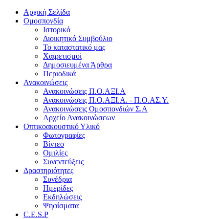
Αρχική Σελίδα
Ομοσπονδία
Ιστορικό
Διοικητικό Συμβούλιο
Το καταστατικό μας
Χαιρετισμοί
Δημοσιευμένα Άρθρα
Περιοδικά
Ανακοινώσεις
Ανακοινώσεις Π.Ο.ΑΞΙ.Α
Ανακοινώσεις Π.Ο.ΑΞΙ.Α. - Π.Ο.ΑΣ.Υ.
Ανακοινώσεις Ομοσπονδιών Σ.Α
Αρχείο Ανακοινώσεων
Οπτικοακουστικό Υλικό
Φωτογραφίες
Βίντεο
Ομιλίες
Συνεντεύξεις
Δραστηριότητες
Συνέδρια
Ημερίδες
Εκδηλώσεις
Ψηφίσματα
C.E.S.P