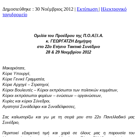
Δημοσιεύθηκε : 30 Νοέμβριος 2012
|
Εκτύπωση
|
Ηλεκτρονικό
ταχυδρομείο
Ομιλία του Προέδρου της Π.Ο.ΑΞΙ.Α.
κ. ΓΕΩΡΓΑΤΖΗ Δημήτρη
στο 22o Ετήσιο Τακτικό Συνέδριο
28 & 29 Νοεμβρίου 2012
Μακαριότατε,
Κύριε Υπουργέ,
Κύριε Γενικέ Γραμματέα,
Κύριε Αρχηγέ – Στρατηγοί,
Κύριοι Βουλευτές – Κύριοι εκπρόσωποι των πολιτικών κομμάτων,
Κύριοι εκπρόσωποι φορέων – ενώσεων – οργανώσεων,
Κυρίες και κύριοι Σύνεδροι,
Αγαπητοί Συνάδελφοι και Συναδέλφισσες,
Σας καλωσορίζω και γω με τη σειρά μου στο 22ο Πανελλαδικό μας
Συνέδριο,
Περιποιεί εξαιρετική τιμή και χαρά σε όλους μας η παρουσία του