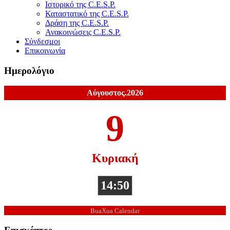
Ιστορικό της C.E.S.P.
Καταστατικό της C.E.S.P.
Δράση της C.E.S.P.
Ανακοινώσεις C.E.S.P.
Σύνδεσμοι
Επικοινωνία
Ημερολόγιο
Αύγουστος.2026
9
Κυριακή
14:50
BuaXua Calendar