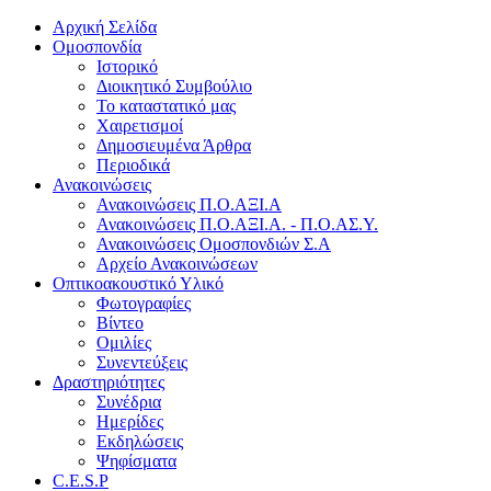
Αρχική Σελίδα
Ομοσπονδία
Ιστορικό
Διοικητικό Συμβούλιο
Το καταστατικό μας
Χαιρετισμοί
Δημοσιευμένα Άρθρα
Περιοδικά
Ανακοινώσεις
Ανακοινώσεις Π.Ο.ΑΞΙ.Α
Ανακοινώσεις Π.Ο.ΑΞΙ.Α. - Π.Ο.ΑΣ.Υ.
Ανακοινώσεις Ομοσπονδιών Σ.Α
Αρχείο Ανακοινώσεων
Οπτικοακουστικό Υλικό
Φωτογραφίες
Βίντεο
Ομιλίες
Συνεντεύξεις
Δραστηριότητες
Συνέδρια
Ημερίδες
Εκδηλώσεις
Ψηφίσματα
C.E.S.P