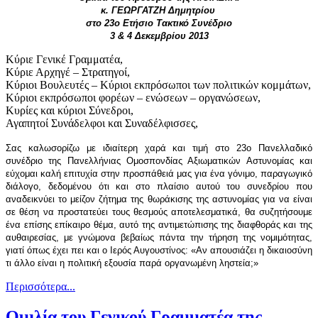
κ. ΓΕΩΡΓΑΤΖΗ Δημητρίου
στο 23o Ετήσιο Τακτικό Συνέδριο
3 & 4 Δεκεμβρίου 2013
Κύριε Γενικέ Γραμματέα,
Κύριε Αρχηγέ – Στρατηγοί,
Κύριοι Βουλευτές – Κύριοι εκπρόσωποι των πολιτικών κομμάτων,
Κύριοι εκπρόσωποι φορέων – ενώσεων – οργανώσεων,
Κυρίες και κύριοι Σύνεδροι,
Αγαπητοί Συνάδελφοι και Συναδέλφισσες,
Σας καλωσορίζω με ιδιαίτερη χαρά και τιμή στο 23ο Πανελλαδικό
συνέδριο της Πανελλήνιας Ομοσπονδίας Αξιωματικών Αστυνομίας και
εύχομαι καλή επιτυχία στην προσπάθειά μας για ένα γόνιμο, παραγωγικό
διάλογο, δεδομένου ότι και στο πλαίσιο αυτού του συνεδρίου που
αναδεικνύει το μείζον ζήτημα της θωράκισης της αστυνομίας για να είναι
σε θέση να προστατεύει τους θεσμούς αποτελεσματικά, θα συζητήσουμε
ένα επίσης επίκαιρο θέμα, αυτό της αντιμετώπισης της διαφθοράς και της
αυθαιρεσίας, με γνώμονα βεβαίως πάντα την τήρηση της νομιμότητας,
γιατί όπως έχει πει και o Ιερός Αυγουστίνος: «Αν απουσιάζει η δικαιοσύνη
τι άλλο είναι η πολιτική εξουσία παρά οργανωμένη ληστεία;»
Περισσότερα...
Ομιλία του Γενικού Γραμματέα της