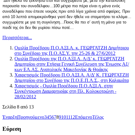
Δεν ήθελα να ξεκινήσω έτσι και συγχωρέστε με, μετά την καταλυτική
παρουσία του συναδέλφου…100 μέτρα πιο πέρα είναι η μάνα ενός
συναδέλφου που έπεσε νεκρός πριν από λίγα χρόνια από σφαίρες. Πριν
από 10 λεπτά απομακρύνθηκε γιατί δεν ήθελε να σταματήσει το κλάμα…
συγχωρέστε με για τη συγκίνηση…Ποιος θα πει σ’ αυτή τη μάνα για το
παιδί της ότι δεν θα γυρίσει πίσω ποτέ…
Περισσότερα...
Ομιλία Προέδρου Π.Ο.ΑΞΙ.Α. κ. ΓΕΩΡΓΑΤΖΗ Δημήτριου
στο Συνέδριο της Π.Ο.ΑΣ.Υ. την 25-26 & 27/6/2012
Ομιλία Προέδρου της Π.Ο.ΑΞΙ.Α. Α/Δ’ κ. ΓΕΩΡΓΑΤΖΗ
Δημητρίου στην Ετήσια Γενική Συνέλευση της Ένωσης Αξ/
κων ΕΛ.ΑΣ. Ανατολικής Μακεδονίας & Θράκης
Χαιρετισμός Προέδρου Π.Ο.ΑΞΙ.Α. Α/Δ' Κ. ΓΕΩΡΓΑΤΖΗ
Δημητρίου στο Συνέδριο της Π.Ο.Ε.Π.Λ.Σ., στη Καλαμάτα
Χαιρετισμός - Ομιλία Προέδρου Π.Ο.ΑΞΙ.Α. στην
Συγκέντρωση Διαμαρτυρίας στη Πλ. Κολοκοτρώνη -
28/02/2012
Σελίδα 8 από 13
Έναρξη
Προηγούμενο
3
4
5
6
7
8
9
10
11
12
Επόμενο
Τέλος
Εύρεση