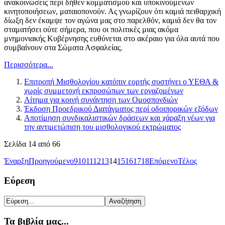
ανακοινώσεις περί δήθεν κομματισμού και υποκινούμενων
κινητοποιήσεων, ματαιοπονούν. Ας γνωρίζουν ότι καμιά πειθαρχική
δίωξη δεν έκαμψε τον αγώνα μας στο παρελθόν, καμιά δεν θα τον
σταματήσει ούτε σήμερα, που οι πολιτικές μιας ακόμα
μνημονιακής Κυβέρνησης ευθύνεται στο ακέραιο για όλα αυτά που
συμβαίνουν στα Σώματα Ασφαλείας.
Περισσότερα...
Επιτροπή Μισθολογίου κατόπιν εορτής συστήνει ο ΥΕΘΑ &
χωρίς συμμετοχή εκπροσώπων των εργαζομένων
Αίτημα για κοινή συνάντηση των Ομοσπονδιών
Έκδοση Προεδρικού Διατάγματος περί οδοιπορικών εξόδων
Αποτίμηση συνδικαλιστικών δράσεων και χάραξη νέων για
την αντιμετώπιση του μισθολογικού εκτρώματος
Σελίδα 14 από 66
Έναρξη
Προηγούμενο
9
10
11
12
13
14
15
16
17
18
Επόμενο
Τέλος
Εύρεση
Τα βιβλία μας...