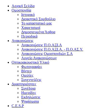
Αρχική Σελίδα
Ομοσπονδία
Ιστορικό
Διοικητικό Συμβούλιο
Το καταστατικό μας
Χαιρετισμοί
Δημοσιευμένα Άρθρα
Περιοδικά
Ανακοινώσεις
Ανακοινώσεις Π.Ο.ΑΞΙ.Α
Ανακοινώσεις Π.Ο.ΑΞΙ.Α. - Π.Ο.ΑΣ.Υ.
Ανακοινώσεις Ομοσπονδιών Σ.Α
Αρχείο Ανακοινώσεων
Οπτικοακουστικό Υλικό
Φωτογραφίες
Βίντεο
Ομιλίες
Συνεντεύξεις
Δραστηριότητες
Συνέδρια
Ημερίδες
Εκδηλώσεις
Ψηφίσματα
C.E.S.P