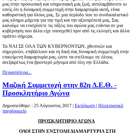
μας στην προσωπική και υπηρεσιακή μας ζωή, αντιλαμβάνεστε κι
εσείς ότι η δυναμική συμμετοχή στην διαμαρτυρία αυτή, είναι
καθοριστική για όλους μας. Σε μια περίοδο που το συνδικαλιστικό
μας κίνημα μάχεται για την τιμή και την αξιοπρέπειά μας, Σας
καλούμε να ενισχύσετε τις τάξεις του αγώνα μας ενάντια σε μια
κυβέρνηση που άλλα είχε υποσχεθεί πριν από τις εκλογές και άλλα
πράττει σήμερα.
Τα ΝΑΙ ΣΕ ΟΛΑ ΤΩΝ ΚΥΒΕΡΝΟΝΤΩΝ, χθεσινών και
σημερινών, επιβάλλουν και τη δική σας δυναμική συμμετοχή στην
επικείμενη διαμαρτυρία μας, ώστε να στείλουμε σε όλους
ανεξαιρέτως ένα βροντερό μήνυμα από όλη την Ελλάδα.
Περισσότερα...
Μαζική Συμμετοχή στην 82η Δ.Ε.Θ. -
Προσκλητήριο Αγώνα
Δημοσιεύθηκε : 25 Αύγουστος 2017
|
Εκτύπωση
|
Ηλεκτρονικό
ταχυδρομείο
ΠΡΟΣΚΛΗΤΗΡΙΟ ΑΓΩΝΑ
ΟΛΟΙ ΣΤΗΝ ΕΝΣΤΟΛΗ ΔΙΑΜΑΡΤΥΡΙΑ ΣΤΗ