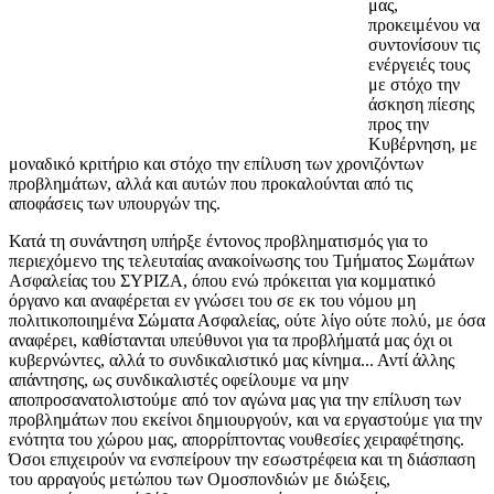
μας,
προκειμένου να
συντονίσουν τις
ενέργειές τους
με στόχο την
άσκηση πίεσης
προς την
Κυβέρνηση, με
μοναδικό κριτήριο και στόχο την επίλυση των χρονιζόντων
προβλημάτων, αλλά και αυτών που προκαλούνται από τις
αποφάσεις των υπουργών της.
Κατά τη συνάντηση υπήρξε έντονος προβληματισμός για το
περιεχόμενο της τελευταίας ανακοίνωσης του Τμήματος Σωμάτων
Ασφαλείας του ΣΥΡΙΖΑ, όπου ενώ πρόκειται για κομματικό
όργανο και αναφέρεται εν γνώσει του σε εκ του νόμου μη
πολιτικοποιημένα Σώματα Ασφαλείας, ούτε λίγο ούτε πολύ, με όσα
αναφέρει, καθίστανται υπεύθυνοι για τα προβλήματά μας όχι οι
κυβερνώντες, αλλά το συνδικαλιστικό μας κίνημα... Αντί άλλης
απάντησης, ως συνδικαλιστές οφείλουμε να μην
αποπροσανατολιστούμε από τον αγώνα μας για την επίλυση των
προβλημάτων που εκείνοι δημιουργούν, και να εργαστούμε για την
ενότητα του χώρου μας, απορρίπτοντας νουθεσίες χειραφέτησης.
Όσοι επιχειρούν να ενσπείρουν την εσωστρέφεια και τη διάσπαση
του αρραγούς μετώπου των Ομοσπονδιών με διώξεις,