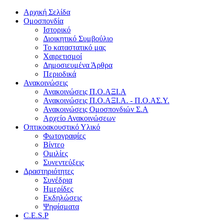
Αρχική Σελίδα
Ομοσπονδία
Ιστορικό
Διοικητικό Συμβούλιο
Το καταστατικό μας
Χαιρετισμοί
Δημοσιευμένα Άρθρα
Περιοδικά
Ανακοινώσεις
Ανακοινώσεις Π.Ο.ΑΞΙ.Α
Ανακοινώσεις Π.Ο.ΑΞΙ.Α. - Π.Ο.ΑΣ.Υ.
Ανακοινώσεις Ομοσπονδιών Σ.Α
Αρχείο Ανακοινώσεων
Οπτικοακουστικό Υλικό
Φωτογραφίες
Βίντεο
Ομιλίες
Συνεντεύξεις
Δραστηριότητες
Συνέδρια
Ημερίδες
Εκδηλώσεις
Ψηφίσματα
C.E.S.P