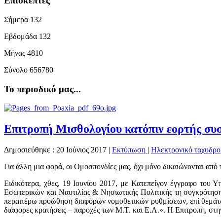
Επισκέπτες
Σήμερα
132
Εβδομάδα
132
Μήνας
4810
Σύνολο
656780
Το περιοδικό μας...
Επιτροπή Μισθολογίου κατόπιν εορτής σ
Δημοσιεύθηκε : 20 Ιούνιος 2017
|
Εκτύπωση
|
Ηλεκτρονικό ταχυδρο
Για άλλη μια φορά, οι Ομοσπονδίες μας, όχι μόνο δικαιώνονται από
Ειδικότερα, χθες, 19 Ιουνίου 2017, με Κατεπείγον έγγραφο του
Εσωτερικών και Ναυτιλίας & Νησιωτικής Πολιτικής τη συγκρότηση 
περαιτέρω προώθηση διαφόρων νομοθετικών ρυθμίσεων, επί θεμάτω
διάφορες κρατήσεις – παροχές των Μ.Τ. και Ε.Λ.». Η Επιτροπή, στη