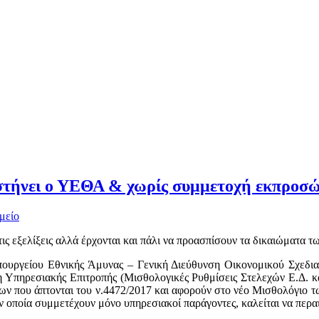
υστήνει ο ΥΕΘΑ & χωρίς συμμετοχή εκπροσ
μείο
 τις εξελίξεις αλλά έρχονται και πάλι να προασπίσουν τα δικαιώματα
 Υπουργείου Εθνικής Άμυνας – Γενική Διεύθυνση Οικονομικού Σχε
Υπηρεσιακής Επιτροπής (Μισθολογικές Ρυθμίσεις Στελεχών Ε.Δ. και 
ν που άπτονται του ν.4472/2017 και αφορούν στο νέο Μισθολόγιο 
ν οποία συμμετέχουν μόνο υπηρεσιακοί παράγοντες, καλείται να περαι