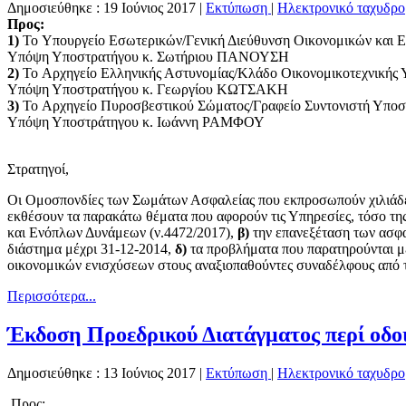
Δημοσιεύθηκε : 19 Ιούνιος 2017
|
Εκτύπωση
|
Ηλεκτρονικό ταχυδρο
Προς:
1)
To Υπουργείο Εσωτερικών/Γενική Διεύθυνση Οικονομικών και Ε
Υπόψη Υποστρατήγου κ. Σωτήριου ΠΑΝΟΥΣΗ
2)
To Αρχηγείο Ελληνικής Αστυνομίας/Κλάδο Οικονομικοτεχνικής
Υπόψη Υποστρατήγου κ. Γεωργίου ΚΩΤΣΑΚΗ
3)
To Αρχηγείο Πυροσβεστικού Σώματος/Γραφείο Συντονιστή Υποσ
Υπόψη Υποστράτηγου κ. Ιωάννη ΡΑΜΦΟΥ
Στρατηγοί,
Οι Ομοσπονδίες των Σωμάτων Ασφαλείας που εκπροσωπούν χιλιάδες
εκθέσουν τα παρακάτω θέματα που αφορούν τις Υπηρεσίες, τόσο της
και Ενόπλων Δυνάμεων (ν.4472/2017),
β)
την επανεξέταση των ασφ
διάστημα μέχρι 31-12-2014,
δ)
τα προβλήματα που παρατηρούνται μ
οικονομικών ενισχύσεων στους αναξιοπαθούντες συναδέλφους από τ
Περισσότερα...
Έκδοση Προεδρικού Διατάγματος περί οδο
Δημοσιεύθηκε : 13 Ιούνιος 2017
|
Εκτύπωση
|
Ηλεκτρονικό ταχυδρο
Προς: