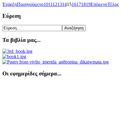
Έναρξη
Προηγούμενο
10
11
12
13
14
15
16
17
18
19
Επόμενο
Τέλος
Εύρεση
Τα βιβλία μας...
Οι εφημερίδες σήμερα...