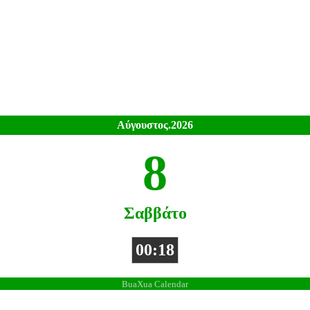
Αύγουστος.2026
8
Σαββάτο
00:18
BuaXua Calendar