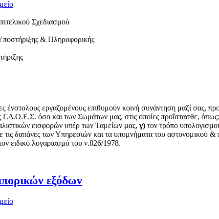
μείο
πιτελικού Σχεδιασμού
 Υποστήριξης & Πληροφορικής
τήριξης
 ένστολους εργαζομένους επιθυμούν κοινή συνάντηση μαζί σας, προ
 Γ.Δ.Ο.Ε.Σ. όσο και των Σωμάτων μας, στις οποίες προΐστασθε, όπως
αλιστικών εισφορών υπέρ των Ταμείων μας,
γ)
τον τρόπο υπολογισμο
ε τις δαπάνες των Υπηρεσιών και τα υπομνήματα του αστυνομικού &
ον ειδικό λογαριασμό του ν.826/1978.
ιπορικών εξόδων
μείο