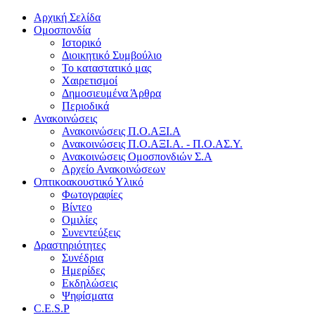
Αρχική Σελίδα
Ομοσπονδία
Ιστορικό
Διοικητικό Συμβούλιο
Το καταστατικό μας
Χαιρετισμοί
Δημοσιευμένα Άρθρα
Περιοδικά
Ανακοινώσεις
Ανακοινώσεις Π.Ο.ΑΞΙ.Α
Ανακοινώσεις Π.Ο.ΑΞΙ.Α. - Π.Ο.ΑΣ.Υ.
Ανακοινώσεις Ομοσπονδιών Σ.Α
Αρχείο Ανακοινώσεων
Οπτικοακουστικό Υλικό
Φωτογραφίες
Βίντεο
Ομιλίες
Συνεντεύξεις
Δραστηριότητες
Συνέδρια
Ημερίδες
Εκδηλώσεις
Ψηφίσματα
C.E.S.P