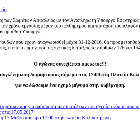
είο
ίες των Σωμάτων Ασφαλείας με τον Αναπληρωτή Υπουργό Εσωτερικώ
 τον χρόνο εργασίας πέραν του πενθημέρου και την άρση του πλαφόν 
ον αρμόδιο Υπουργό.
ι σπουδών που έχουν αναγνωρισθεί μέχρι 31-12-2016, θα προσμετρηθο
υς, η οποία ερμήνευσε τις σχετικές διατάξεις των άρθρων 126 και 15
Ο αγώνας συνεχίζεται αμείωτος!!!
 συγκέντρωση διαμαρτυρίας σήμερα στις 17:00 στη Πλατεία Κολ
για να δώσουμε ένα ηχηρό μήνυμα στην κυβέρνηση.
αιτημάτων μας για απόσυρση των διατάξεων του σχεδίου νόμου που μ
στις 17.05.2017
η 17 Μαΐου και ώρα 17:00 στην πλατεία Κολοκοτρώνη