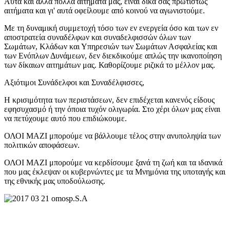
Αυτά και άλλα πολλά αιτήματά μας, είναι δικά σας πρωτίστως
αιτήματα και γι' αυτά οφείλουμε από κοινού να αγωνιστούμε.
Με τη δυναμική συμμετοχή τόσο των εν ενεργεία όσο και των εν
αποστρατεία συναδέλφων και συναδελφισσών όλων των
Σωμάτων, Κλάδων και Υπηρεσιών των Σωμάτων Ασφαλείας και
των Ενόπλων Δυνάμεων, δεν διεκδικούμε απλώς την ικανοποίηση
των δίκαιων αιτημάτων μας. Καθορίζουμε ριζικά το μέλλον μας.
Αξιότιμοι Συνάδελφοι και Συναδέλφισσες,
Η κρισιμότητα των περιστάσεων, δεν επιδέχεται κανενός είδους
εφησυχασμό ή την όποια τυχόν ολιγωρία. Στο χέρι όλων μας είναι
να πετύχουμε αυτό που επιδιώκουμε.
ΟΛΟΙ ΜΑΖΙ μπορούμε να βάλλουμε τέλος στην ανυποληψία των
πολιτικών αποφάσεων.
ΟΛΟΙ ΜΑΖΙ μπορούμε να κερδίσουμε ξανά τη ζωή και τα ιδανικά
που μας έκλεψαν οι κυβερνώντες με τα Μνημόνια της υποταγής και
της εθνικής μας υποδούλωσης.