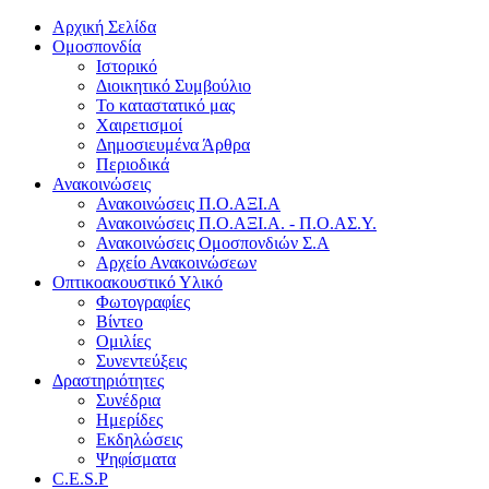
Αρχική Σελίδα
Ομοσπονδία
Ιστορικό
Διοικητικό Συμβούλιο
Το καταστατικό μας
Χαιρετισμοί
Δημοσιευμένα Άρθρα
Περιοδικά
Ανακοινώσεις
Ανακοινώσεις Π.Ο.ΑΞΙ.Α
Ανακοινώσεις Π.Ο.ΑΞΙ.Α. - Π.Ο.ΑΣ.Υ.
Ανακοινώσεις Ομοσπονδιών Σ.Α
Αρχείο Ανακοινώσεων
Οπτικοακουστικό Υλικό
Φωτογραφίες
Βίντεο
Ομιλίες
Συνεντεύξεις
Δραστηριότητες
Συνέδρια
Ημερίδες
Εκδηλώσεις
Ψηφίσματα
C.E.S.P