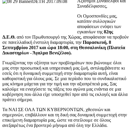
Αξιότιμοι Συνάδελφοι και
Συναδέλφισσες,
Οι Ομοσπονδίες μας,
κατόπιν συλλογικών
αποφάσεων ενόψει των
εγκαινίων της
82ης
Δ.Ε.Θ.
από τον Πρωθυπουργό της Χώρας, αποφάσισαν να προβούν
σε πανελλαδική ένστολη διαμαρτυρία, την
Παρασκευή, 8
Σεπτεμβρίου 2017 και ώρα 18:00, στη Θεσσαλονίκη (Πλατεία
Δικαστηρίων - Άγαλμα Βενιζέλου).
Γνωρίζοντας την οξύτητα των προβλημάτων που βιώνουμε όλοι
μας στην προσωπική και υπηρεσιακή μας ζωή, αντιλαμβάνεστε κι
εσείς ότι η δυναμική συμμετοχή στην διαμαρτυρία αυτή, είναι
καθοριστική για όλους μας. Σε μια περίοδο που το συνδικαλιστικό
μας κίνημα μάχεται για την τιμή και την αξιοπρέπειά μας, Σας
καλούμε να ενισχύσετε τις τάξεις του αγώνα μας ενάντια σε μια
κυβέρνηση που άλλα είχε υποσχεθεί πριν από τις εκλογές και άλλα
πράττει σήμερα.
Τα ΝΑΙ ΣΕ ΟΛΑ ΤΩΝ ΚΥΒΕΡΝΟΝΤΩΝ, χθεσινών και
σημερινών, επιβάλλουν και τη δική σας δυναμική συμμετοχή στην
επικείμενη διαμαρτυρία μας, ώστε να στείλουμε σε όλους
ανεξαιρέτως ένα βροντερό μήνυμα από όλη την Ελλάδα.