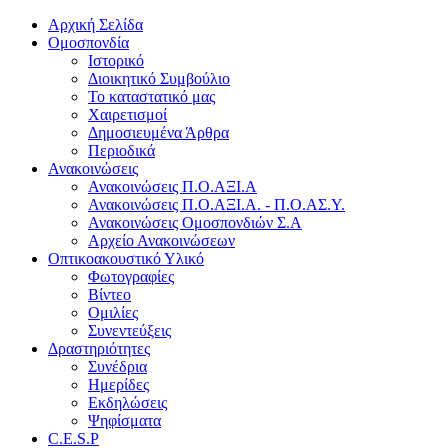
Αρχική Σελίδα
Ομοσπονδία
Ιστορικό
Διοικητικό Συμβούλιο
Το καταστατικό μας
Χαιρετισμοί
Δημοσιευμένα Άρθρα
Περιοδικά
Ανακοινώσεις
Ανακοινώσεις Π.Ο.ΑΞΙ.Α
Ανακοινώσεις Π.Ο.ΑΞΙ.Α. - Π.Ο.ΑΣ.Υ.
Ανακοινώσεις Ομοσπονδιών Σ.Α
Αρχείο Ανακοινώσεων
Οπτικοακουστικό Υλικό
Φωτογραφίες
Βίντεο
Ομιλίες
Συνεντεύξεις
Δραστηριότητες
Συνέδρια
Ημερίδες
Εκδηλώσεις
Ψηφίσματα
C.E.S.P