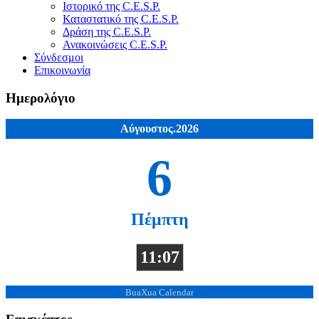
Ιστορικό της C.E.S.P.
Καταστατικό της C.E.S.P.
Δράση της C.E.S.P.
Ανακοινώσεις C.E.S.P.
Σύνδεσμοι
Επικοινωνία
Ημερολόγιο
Αύγουστος.2026
6
Πέμπτη
11:07
BuaXua Calendar