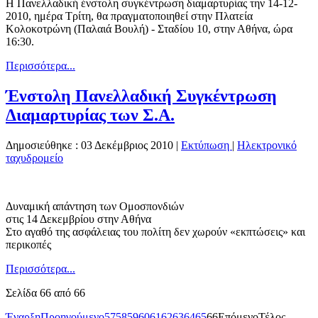
Η Πανελλαδική ένστολη συγκέντρωση διαμαρτυρίας την 14-12-
2010, ημέρα Τρίτη, θα πραγματοποιηθεί στην Πλατεία
Κολοκοτρώνη (Παλαιά Βουλή) - Σταδίου 10, στην Αθήνα, ώρα
16:30.
Περισσότερα...
Ένστολη Πανελλαδική Συγκέντρωση
Διαμαρτυρίας των Σ.Α.
Δημοσιεύθηκε : 03 Δεκέμβριος 2010
|
Εκτύπωση
|
Ηλεκτρονικό
ταχυδρομείο
Δυναμική απάντηση των Ομοσπονδιών
στις 14 Δεκεμβρίου στην Αθήνα
Στο αγαθό της ασφάλειας του πολίτη δεν χωρούν «εκπτώσεις» και
περικοπές
Περισσότερα...
Σελίδα 66 από 66
Έναρξη
Προηγούμενο
57
58
59
60
61
62
63
64
65
66
Επόμενο
Τέλος