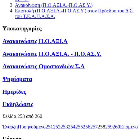
Ανακοίνωση (Π.Ο.ΑΞΙ.Α.-Π.Ο.ΑΣ.Υ.)
Επιστολή (Π.Ο.ΑΞΙ.Α.-Π.Ο.ΑΣ.Υ.) στον Πρόεδρο του Δ.Σ.
του Τ.Ε.Α.Π.Α.Σ.Α.
Υποκατηγορίες
Ανακοινώσεις Π.Ο.ΑΞΙ.Α
Ανακοινώσεις Π.Ο.ΑΞΙ.Α. - Π.Ο.ΑΣ.Υ.
Ανακοινώσεις Ομοσπονδιών Σ.Α
Ψηφίσματα
Ημερίδες
Εκδηλώσεις
Σελίδα 258 από 260
Έναρξη
Προηγούμενο
251
252
253
254
255
256
257
258
259
260
Επόμενο
Εύρεση