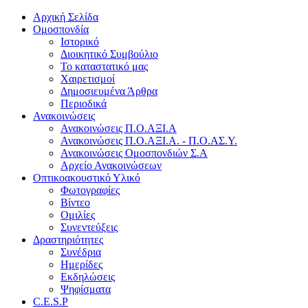
Αρχική Σελίδα
Ομοσπονδία
Ιστορικό
Διοικητικό Συμβούλιο
Το καταστατικό μας
Χαιρετισμοί
Δημοσιευμένα Άρθρα
Περιοδικά
Ανακοινώσεις
Ανακοινώσεις Π.Ο.ΑΞΙ.Α
Ανακοινώσεις Π.Ο.ΑΞΙ.Α. - Π.Ο.ΑΣ.Υ.
Ανακοινώσεις Ομοσπονδιών Σ.Α
Αρχείο Ανακοινώσεων
Οπτικοακουστικό Υλικό
Φωτογραφίες
Βίντεο
Ομιλίες
Συνεντεύξεις
Δραστηριότητες
Συνέδρια
Ημερίδες
Εκδηλώσεις
Ψηφίσματα
C.E.S.P