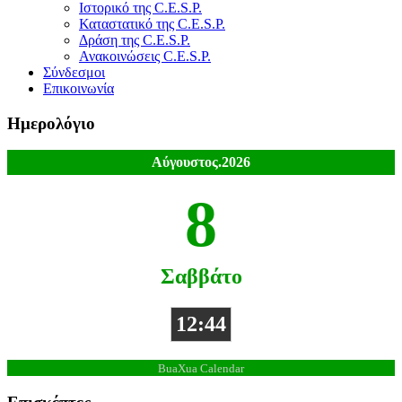
Ιστορικό της C.E.S.P.
Καταστατικό της C.E.S.P.
Δράση της C.E.S.P.
Ανακοινώσεις C.E.S.P.
Σύνδεσμοι
Επικοινωνία
Ημερολόγιο
Αύγουστος.2026
8
Σαββάτο
12:44
BuaXua Calendar