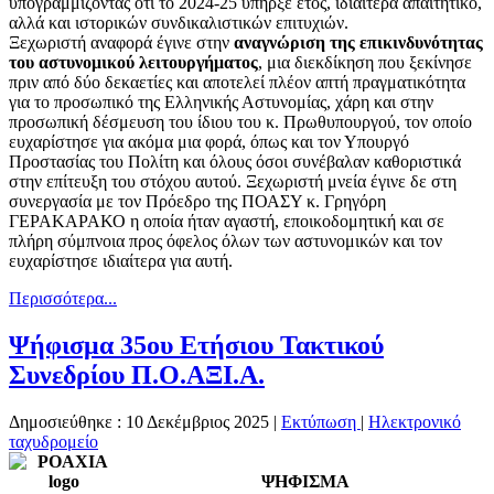
υπογραμμίζοντας ότι το 2024-25 υπήρξε έτος, ιδιαίτερα απαιτητικό,
αλλά και ιστορικών συνδικαλιστικών επιτυχιών.
Ξεχωριστή αναφορά έγινε στην
αναγνώριση της επικινδυνότητας
του αστυνομικού λειτουργήματος
, μια διεκδίκηση που ξεκίνησε
πριν από δύο δεκαετίες και αποτελεί πλέον απτή πραγματικότητα
για το προσωπικό της Ελληνικής Αστυνομίας, χάρη και στην
προσωπική δέσμευση του ίδιου του κ. Πρωθυπουργού, τον οποίο
ευχαρίστησε για ακόμα μια φορά, όπως και τον Υπουργό
Προστασίας του Πολίτη και όλους όσοι συνέβαλαν καθοριστικά
στην επίτευξη του στόχου αυτού. Ξεχωριστή μνεία έγινε δε στη
συνεργασία με τον Πρόεδρο της ΠΟΑΣΥ κ. Γρηγόρη
ΓΕΡΑΚΑΡΑΚΟ η οποία ήταν αγαστή, εποικοδομητική και σε
πλήρη σύμπνοια προς όφελος όλων των αστυνομικών και τον
ευχαρίστησε ιδιαίτερα για αυτή.
Περισσότερα...
Ψήφισμα 35ου Ετήσιου Τακτικού
Συνεδρίου Π.Ο.ΑΞΙ.Α.
Δημοσιεύθηκε : 10 Δεκέμβριος 2025
|
Εκτύπωση
|
Ηλεκτρονικό
ταχυδρομείο
ΨΗΦΙΣΜΑ