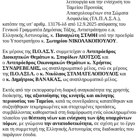
λειτουργία και την ενίσχυση του
Ταμείου Προνοίας
Απασχολουμένων στα Σώματα
Ασφαλείας (ΤΑ.Π.Α.Σ.Α.),
κατόπιν της υπ’ αριθμ. 13176-λδ από 12.9.2025 απόφασης του
Γενικού Γραμματέα Δημόσιας Τάξης, Αντιστράτηγου ε.α.
Ελληνικής Αστυνομίας, κ.
Παναγιώτη ΣΤΑΘΗ
υπό την προεδρία
του Υποστρατήγου κ.
Σωτηρίου ΝΙΚΟΛΑΚΟΠΟΥΛΟΥ
.
Εκ μέρους της
Π.Ο.ΑΣ.Υ.
συμμετείχαν ο
Αντιπρόεδρος
Διοικητικών Θεμάτων κ. Σπυρίδων ΛΙΟΤΣΟΣ
και
ο
Αντιπρόεδρος Οικονομικών Θεμάτων κ. Χρήστος
ΣΥΝΔΡΕΒΕΛΗΣ,
ως αναπληρωματικό μέλος, ενώ εκ μέρους
της
Π.Ο.ΑΞΙ.Α.
ο
κ.
Νικόλαος ΣΤΑΜΑΤΕΛΟΠΟΥΛΟΣ
και
ο
κ.
Δημήτριος ΒΑΝΑΚΑΣ,
ως αναπληρωματικό μέλος.
Εκτός από την εκπεφρασμένη διαρκή αναγκαιότητα της χρηστής
διοίκησης,
της αξιοποίησης της κινητής και ακίνητης
περιουσίας του Ταμείου
, κατά τις συνεδριάσεις κατατέθηκαν και
συζητήθηκαν τεκμηριωμένες και στοχευμένες προτάσεις,
συμβάλλοντας καθοριστικά στη διαμόρφωση ενός ολοκληρωμένου
πλαισίου για
θέσπιση νέων και ενίσχυση των ήδη υπαρχόντων
πόρων
, με γνώμονα
την ανταποδοτικότητα,
σε σχέση με το έργο
και τη συμμετοχή της Ελληνικής Αστυνομίας στις διαδικασίες που
παράγουν έσοδα.