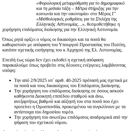
«Φορολογική μεταρρύθμιση για το δημογραφικό
και τη μεσαία τάξη – Μέτρα στήριξης για την
κοινωνία και την οικονομία»
στο Μέρος Γ’
«Μισθολογικές ρυθμίσεις για τα Στελέχη της
Ελληνικής Αστυνομίας…»
, θεσμοθετήθηκε η
χορήγηση επιδόματος διοίκησης για την Ελληνική Αστυνομία.
Όπως ρητά ορίζει ο νόμος οι δικαιούχοι και τα ποσά θα
καθοριστούν με απόφαση του Υπουργού Προστασίας του Πολίτη,
κατόπιν σχετικής εισήγησης του κ Αρχηγού της Ελ. Αστυνομίας.
Επειδή έως τώρα δεν έχει εκδοθεί η σχετική απόφαση
παρακαλούμε όπως προβείτε στις δέουσες ενέργειες λαμβάνοντας
υπόψη:
Την από 2/9/2025 υπ΄ αριθ. 40-2025 πρότασή μας σχετικά με
τα ποσά και τους δικαιούχους του Επιδόματος Διοίκησης.
Την χορήγηση του επιδόματος διοίκησης σε όσους ασκούν
καθήκοντα Διοικητή επιπέδου σταθμού και άνω,
ανεξαρτήτως βαθμού και αύξησή του στα ποσά που έχει
προτείνει η Ομοσπονδία, προκειμένου να συγκλίνουν με τα
αντίστοιχα του δημοσίου τομέα.
Την χορήγηση του ανωτέρω επιδόματος αναδρομικά από την
ψήφιση του σχετικού νόμου.