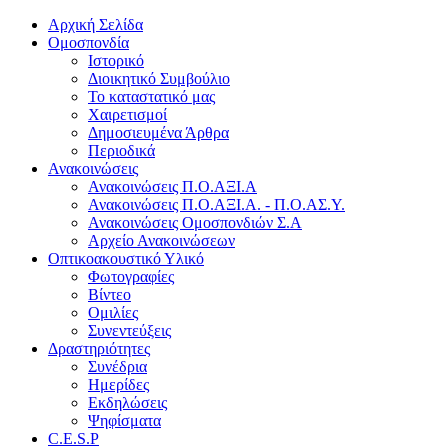
Αρχική Σελίδα
Ομοσπονδία
Ιστορικό
Διοικητικό Συμβούλιο
Το καταστατικό μας
Χαιρετισμοί
Δημοσιευμένα Άρθρα
Περιοδικά
Ανακοινώσεις
Ανακοινώσεις Π.Ο.ΑΞΙ.Α
Ανακοινώσεις Π.Ο.ΑΞΙ.Α. - Π.Ο.ΑΣ.Υ.
Ανακοινώσεις Ομοσπονδιών Σ.Α
Αρχείο Ανακοινώσεων
Οπτικοακουστικό Υλικό
Φωτογραφίες
Βίντεο
Ομιλίες
Συνεντεύξεις
Δραστηριότητες
Συνέδρια
Ημερίδες
Εκδηλώσεις
Ψηφίσματα
C.E.S.P