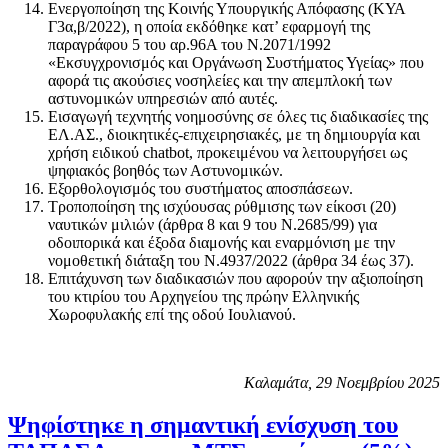
Ενεργοποίηση της Κοινής Υπουργικής Απόφασης (ΚΥΑ
Γ3α,β/2022), η οποία εκδόθηκε κατ’ εφαρμογή της
παραγράφου 5 του αρ.96Α του Ν.2071/1992
«Εκσυγχρονισμός και Οργάνωση Συστήματος Υγείας» που
αφορά τις ακούσιες νοσηλείες και την απεμπλοκή των
αστυνομικών υπηρεσιών από αυτές.
Εισαγωγή τεχνητής νοημοσύνης σε όλες τις διαδικασίες της
ΕΛ.ΑΣ., διοικητικές-επιχειρησιακές, με τη δημιουργία και
χρήση ειδικού chatbot, προκειμένου να λειτουργήσει ως
ψηφιακός βοηθός των Αστυνομικών.
Εξορθολογισμός του συστήματος αποσπάσεων.
Τροποποίηση της ισχύουσας ρύθμισης των είκοσι (20)
ναυτικών μιλιών (άρθρα 8 και 9 του Ν.2685/99) για
οδοιπορικά και έξοδα διαμονής και εναρμόνιση με την
νομοθετική διάταξη του Ν.4937/2022 (άρθρα 34 έως 37).
Επιτάχυνση των διαδικασιών που αφορούν την αξιοποίηση
του κτιρίου του Αρχηγείου της πρώην Ελληνικής
Χωροφυλακής επί της οδού Ιουλιανού.
Καλαμάτα,
29 Νοεμβρίου 2025
Ψηφίστηκε η σημαντική ενίσχυση του