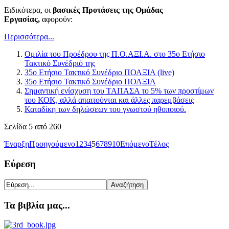
Ειδικότερα, οι
βασικές Προτάσεις της Ομάδας
Εργασίας,
αφορούν:
Περισσότερα...
Ομιλία του Προέδρου της Π.Ο.ΑΞΙ.Α. στο 35ο Ετήσιο
Τακτικό Συνέδριό της
35ο Ετήσιο Τακτικό Συνέδριο ΠΟΑΞΙΑ (live)
35o Ετήσιο Τακτικό Συνέδριο ΠΟΑΞΙΑ
Σημαντική ενίσχυση του ΤΑΠΑΣΑ το 5% των προστίμων
του ΚΟΚ, αλλά απαιτούνται και άλλες παρεμβάσεις
Καταδίκη των δηλώσεων του γνωστού ηθοποιού.
Σελίδα 5 από 260
Έναρξη
Προηγούμενο
1
2
3
4
5
6
7
8
9
10
Επόμενο
Τέλος
Εύρεση
Τα βιβλία μας...