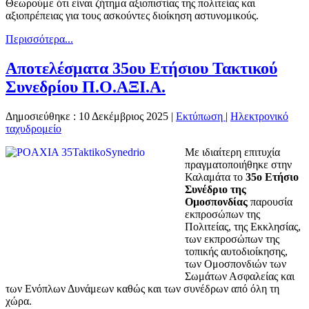
Θεωρούμε ότι είναι ζήτημα αξιοπιστίας της πολιτείας και
αξιοπρέπειας για τους ασκούντες διοίκηση αστυνομικούς.
Περισσότερα...
Αποτελέσματα 35ου Ετήσιου Τακτικού
Συνεδρίου Π.Ο.ΑΞΙ.Α.
Δημοσιεύθηκε : 10 Δεκέμβριος 2025
|
Εκτύπωση
|
Ηλεκτρονικό
ταχυδρομείο
Με ιδιαίτερη επιτυχία
πραγματοποιήθηκε στην
Καλαμάτα το
35ο Ετήσιο
Συνέδριο της
Ομοσπονδίας
παρουσία
εκπροσώπων της
Πολιτείας, της Εκκλησίας,
των εκπροσώπων της
τοπικής αυτοδιοίκησης,
των Ομοσπονδιών των
Σωμάτων Ασφαλείας και
των Ενόπλων Δυνάμεων καθώς και των συνέδρων από όλη τη
χώρα.