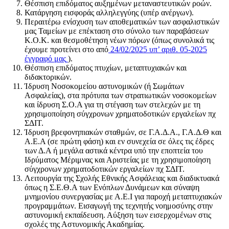
Θέσπιση επιδόματος αυξημένων μεταναστευτικών ροών.
Κατάργηση εισφοράς αλληλεγγύης (υπέρ ανέργων).
Περαιτέρω ενίσχυση των αποθεματικών των ασφαλιστικών
μας Ταμείων με επέκταση στο σύνολο των παραβάσεων
Κ.Ο.Κ. και θεσμοθέτηση νέων πόρων (όπως συνολικά τις
έχουμε προτείνει στο από
24/02/2025 υπ’ αριθ. 05-2025
έγγραφό μας
).
Θέσπιση επιδόματος πτυχίων, μεταπτυχιακών και
διδακτορικών.
Ίδρυση Νοσοκομείου αστυνομικών (ή Σωμάτων
Ασφαλείας), στα πρότυπα των στρατιωτικών νοσοκομείων
και ίδρυση Σ.Ο.Α για τη στέγαση των στελεχών με τη
χρησιμοποίηση σύγχρονων χρηματοδοτικών εργαλείων πχ
ΣΔΙΤ.
Ίδρυση βρεφονηπιακών σταθμών, σε Γ.Α.Δ.Α., Γ.Α.Δ.Θ και
Α.Ε.Α (σε πρώτη φάση) και εν συνεχεία σε όλες τις έδρες
των Δ.Α ή μεγάλα αστικά κέντρα υπό την εποπτεία του
Ιδρύματος Μέριμνας και Αριστείας με τη χρησιμοποίηση
σύγχρονων χρηματοδοτικών εργαλείων πχ ΣΔΙΤ.
Λειτουργία της Σχολής Εθνικής Ασφάλειας και διαδικτυακά
όπως η Σ.Ε.Θ.Α των Ενόπλων Δυνάμεων και σύναψη
μνημονίου συνεργασίας με Α.Ε.Ι για παροχή μεταπτυχιακών
προγραμμάτων. Εισαγωγή της τεχνητής νοημοσύνης στην
αστυνομική εκπαίδευση. Αύξηση των εισερχομένων στις
σχολές της Αστυνομικής Ακαδημίας.