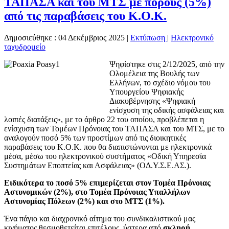
ΤΑΠΑΣΑ και του ΜΤΣ με πόρους (5%)
από τις παραβάσεις του Κ.Ο.Κ.
Δημοσιεύθηκε : 04 Δεκέμβριος 2025
|
Εκτύπωση
|
Ηλεκτρονικό
ταχυδρομείο
Ψηφίστηκε στις 2/12/2025, από την
Ολομέλεια της Βουλής των
Ελλήνων, το σχέδιο νόμου του
Υπουργείου Ψηφιακής
Διακυβέρνησης «Ψηφιακή
ενίσχυση της οδικής ασφάλειας και
λοιπές διατάξεις», με το άρθρο 22 του οποίου, προβλέπεται η
ενίσχυση των Τομέων Πρόνοιας του ΤΑΠΑΣΑ και του ΜΤΣ, με το
αναλογούν ποσό 5% των προστίμων από τις διοικητικές
παραβάσεις του Κ.Ο.Κ. που θα διαπιστώνονται με ηλεκτρονικά
μέσα, μέσω του ηλεκτρονικού συστήματος «Οδική Υπηρεσία
Συστημάτων Εποπτείας και Ασφάλειας» (ΟΔ.Υ.Σ.Ε.ΑΣ.).
Ειδικότερα το ποσό 5% επιμερίζεται στον Τομέα Πρόνοιας
Αστυνομικών (2%), στο Τομέα Πρόνοιας Υπαλλήλων
Αστυνομίας Πόλεων (2%) και στο ΜΤΣ (1%).
Ένα πάγιο και διαχρονικό αίτημα του συνδικαλιστικού μας
κινήματος θεσμοθετείται επιτέλους, ύστερα από
σκληρή