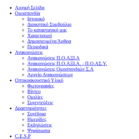
Αρχική Σελίδα
Ομοσπονδία
Ιστορικό
Διοικητικό Συμβούλιο
Το καταστατικό μας
Χαιρετισμοί
Δημοσιευμένα Άρθρα
Περιοδικά
Ανακοινώσεις
Ανακοινώσεις Π.Ο.ΑΞΙ.Α
Ανακοινώσεις Π.Ο.ΑΞΙ.Α. - Π.Ο.ΑΣ.Υ.
Ανακοινώσεις Ομοσπονδιών Σ.Α
Αρχείο Ανακοινώσεων
Οπτικοακουστικό Υλικό
Φωτογραφίες
Βίντεο
Ομιλίες
Συνεντεύξεις
Δραστηριότητες
Συνέδρια
Ημερίδες
Εκδηλώσεις
Ψηφίσματα
C.E.S.P