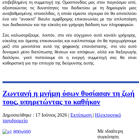
επιβεβλημένη τη συμμετοχή της Ομοσπονδίας μας στον παγκόσμιο ιστό,
αξιοποιώντας τις δυνατότητες του διαδικτύου με τη δημιουργία μιας
αναβαθμισμένης ιστοσελίδας, η οποία είμαστε σίγουροι ότι θα αποτελέσει
ένα νέο "ανοικτό" δίαυλο αμφίδρομης επικοινωνίας με την απλοποίηση
των διαδικασιών και την εύκολη και γρήγορη διάδοση των πληροφοριών.
Σας καλωσορίζουμε, λοιπόν, στο νέο σύγχρονο αυτό κανάλι γρήγορης,
εύκολης και άμεσης επικοινωνίας και ευελπιστούμε ότι θα προχωρήσουμε
μαζί στα μονοπάτια αυτά της ψηφιακής επανάστασης, στο νέο αυτό
δυναμικό μέσο διατύπωσης θέσεων και απόψεων, αλλά και διεξαγωγής
διαλόγου, γιατί πιστεύουμε ότι η ενεργή συμμετοχή σας θα είναι
καθοριστική για την επιτυχία της διεύρυνσης αυτής.
Ζωντανή η μνήμη όσων θυσίασαν τη ζωή
τους, υπηρετώντας το καθήκον
Δημοσιεύθηκε : 17 Ιούνιος 2026
|
Εκτύπωση
|
Ηλεκτρονικό
ταχυδρομείο
Με ιδιαίτερη
συγκίνηση