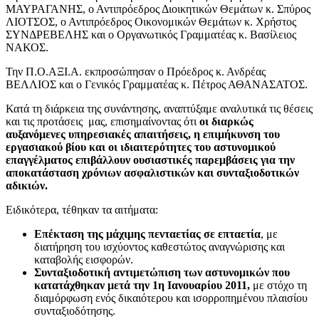
ΜΑΥΡΑΓΑΝΗΣ, ο Αντιπρόεδρος Διοικητικών Θεμάτων κ. Σπύρος
ΛΙΟΤΣΟΣ, ο Αντιπρόεδρος Οικονομικών Θεμάτων κ. Χρήστος
ΣΥΝΔΡΕΒΕΛΗΣ και ο Οργανωτικός Γραμματέας κ. Βασίλειος
ΝΑΚΟΣ.
Την Π.Ο.ΑΞΙ.Α. εκπροσώπησαν ο Πρόεδρος κ. Ανδρέας
ΒΕΛΛΙΟΣ και ο Γενικός Γραμματέας κ. Πέτρος ΑΘΑΝΑΣΑΤΟΣ.
Κατά τη διάρκεια της συνάντησης, αναπτύξαμε αναλυτικά τις θέσεις
και τις προτάσεις μας, επισημαίνοντας ότι
οι διαρκώς
αυξανόμενες υπηρεσιακές απαιτήσεις, η επιμήκυνση του
εργασιακού βίου και οι ιδιαιτερότητες του αστυνομικού
επαγγέλματος επιβάλλουν ουσιαστικές παρεμβάσεις για την
αποκατάσταση χρόνιων ασφαλιστικών και συνταξιοδοτικών
αδικιών.
Ειδικότερα, τέθηκαν τα αιτήματα:
Επέκταση της μάχιμης πενταετίας σε επταετία
, με
διατήρηση του ισχύοντος καθεστώτος αναγνώρισης και
καταβολής εισφορών.
Συνταξιοδοτική αντιμετώπιση των αστυνομικών που
κατατάχθηκαν μετά την 1η Ιανουαρίου 2011,
με στόχο τη
διαμόρφωση ενός δικαιότερου και ισορροπημένου πλαισίου
συνταξιοδότησης.