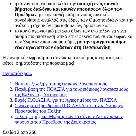
η συνάντηση να αποτελέσει την
απαρχή ενός κοινού
βήματος διαλόγου και κοινών αποφάσεων όλων των
Προέδρων
, με την καθιέρωση μηνιαίας τακτικής
συνεδρίασης -εναλλάξ στις έδρες των Ομοσπονδιών- και την
ανάληψη σχετικών πρωτοβουλιών, δράσεων κλπ.
το κοινό αγωνιστικό μέτωπο όλων των ενστόλων να γίνει
ακόμα πιο αποτελεσματικό επ’ ωφελεία των συναδέλφων και
των Σωμάτων που υπηρετούμε,
με την πραγματοποίηση
νέων αγωνιστικών δράσεων στη Θεσσαλονίκη
.
Η δυναμική έκφραση του συνδικαλιστικού μας κινήματος και
φέτος, σηματοδότης της πορείας μας!
Περισσότερα...
Θετική εξέλιξη για τους ειδικούς λογαριασμούς
Παρέμβαση της ΠΟΑΞΙΑ για τους ειδικούς λογαριασμούς
της Ελληνικής Αστυνομίας
Ευχές Π.Ο.ΑΞΙ.Α. για τις Άγιες ημέρες του ΠΑΣΧΑ
Συνάντηση Προεδρείου Π.Ο.ΑΞΙ.Α. με τον κ. Υπουργό
Προστασίας του Πολίτη
Τελετή Τιμής και Μνήμης των Πεσόντων Αστυνομικών
παρουσία του Προέδρου της Δημοκρατίας
Σελίδα 2 από 260