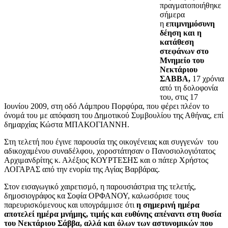
πραγματοποιήθηκε
σήμερα
η
επιμνημόσυνη
δέηση και η
κατάθεση
στεφάνων στο
Μνημείο του
Νεκτάριου
ΣΑΒΒΑ,
17 χρόνια
από τη δολοφονία
του, στις 17
Ιουνίου 2009, στη οδό Λάμπρου Πορφύρα, που φέρει πλέον το
όνομά του με απόφαση του Δημοτικού Συμβουλίου της Αθήνας, επί
δημαρχίας Κώστα ΜΠΑΚΟΓΙΑΝΝΗ.
Στη τελετή που έγινε παρουσία της οικογένειας και συγγενών του
αδικοχαμένου συναδέλφου, χοροστάτησαν ο Πανοσιολογιότατος
Αρχιμανδρίτης κ. Αλέξιος ΚΟΥΡΤΕΣΗΣ και ο πάτερ Χρήστος
ΛΟΓΑΡΑΣ από την ενορία της Αγίας Βαρβάρας.
Στον εισαγωγικό χαιρετισμό, η παρουσιάστρια της τελετής,
δημοσιογράφος κα Σοφία ΟΡΦΑΝΟΥ, καλωσόρισε τους
παρευρισκόμενους και υπογράμμισε ότι
η σημερινή ημέρα
αποτελεί ημέρα μνήμης, τιμής και ευθύνης απέναντι στη θυσία
του Νεκτάριου Σάββα, αλλά και όλων των αστυνομικών που