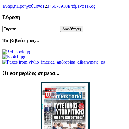
Έναρξη
Προηγούμενο
1
2
3
4
5
6
7
8
9
10
Επόμενο
Τέλος
Εύρεση
Τα βιβλία μας...
Οι εφημερίδες σήμερα...