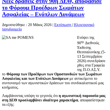
Νέες δράσεις στην 90η ΔΕΘ, αποφάσισε
το Φόρουμ Προέδρων Σωμάτων
Ασφαλείας – Ενόπλων Δυνάμεων
Δημοσιεύθηκε : 20 Μάιος 2026
|
Εκτύπωση
|
Ηλεκτρονικό
ταχυδρομείο
Ενόψει της
ης
90
Διεθνούς
Έκθεσης
Θεσσαλονίκης (5-
13 Σεπτεμβρίου
2026) συνεδρίασε
χθες στα Γραφεία
της Π.Ο.ΑΣ.Υ.
το
Φόρουμ των Προέδρων των Ομοσπονδιών των Σωμάτων
Ασφαλείας και των Ενόπλων Δυνάμεων
με αντικείμενο το
συντονισμό των αγωνιστικών δράσεων του συνδικαλιστικού μας
κινήματος.
Λαμβάνοντας υπόψη το γεγονός ότι
η αγωνιστική παρουσία μας
στη ΔΕΘ προσλαμβάνει ιδιαίτερο χαρακτήρα
, αποφασίστηκαν
τα εξής: