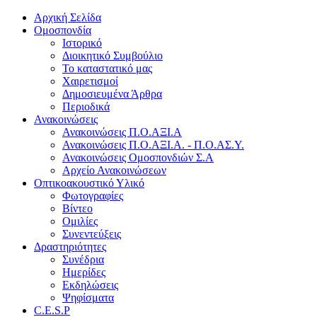
Αρχική Σελίδα
Ομοσπονδία
Ιστορικό
Διοικητικό Συμβούλιο
Το καταστατικό μας
Χαιρετισμοί
Δημοσιευμένα Άρθρα
Περιοδικά
Ανακοινώσεις
Ανακοινώσεις Π.Ο.ΑΞΙ.Α
Ανακοινώσεις Π.Ο.ΑΞΙ.Α. - Π.Ο.ΑΣ.Υ.
Ανακοινώσεις Ομοσπονδιών Σ.Α
Αρχείο Ανακοινώσεων
Οπτικοακουστικό Υλικό
Φωτογραφίες
Βίντεο
Ομιλίες
Συνεντεύξεις
Δραστηριότητες
Συνέδρια
Ημερίδες
Εκδηλώσεις
Ψηφίσματα
C.E.S.P