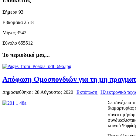
Επισκέπτες
Σήμερα
93
Εβδομάδα
2518
Μήνας
3542
Σύνολο
655512
Το περιοδικό μας...
Απόφαση Ομοσπονδιών για τη μη πραγματ
Δημοσιεύθηκε : 28 Αύγουστος 2020
|
Εκτύπωση
|
Ηλεκτρονικό ταχ
Σε συνέχεια τ
διαμαρτυρίας 
συνεκτιμήσαμ
συνδικαλιστικ
κοινού Ψηφίσμ
Όπως όλοι γνω