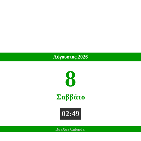
Αύγουστος.2026
8
Σαββάτο
02:49
BuaXua Calendar