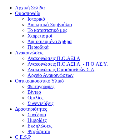
Αρχική Σελίδα
Ομοσπονδία
Ιστορικό
Διοικητικό Συμβούλιο
Το καταστατικό μας
Χαιρετισμοί
Δημοσιευμένα Άρθρα
Περιοδικά
Ανακοινώσεις
Ανακοινώσεις Π.Ο.ΑΞΙ.Α
Ανακοινώσεις Π.Ο.ΑΞΙ.Α. - Π.Ο.ΑΣ.Υ.
Ανακοινώσεις Ομοσπονδιών Σ.Α
Αρχείο Ανακοινώσεων
Οπτικοακουστικό Υλικό
Φωτογραφίες
Βίντεο
Ομιλίες
Συνεντεύξεις
Δραστηριότητες
Συνέδρια
Ημερίδες
Εκδηλώσεις
Ψηφίσματα
C.E.S.P