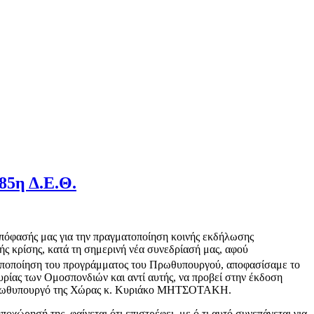
85η Δ.Ε.Θ.
 απόφασής μας για την πραγματοποίηση κοινής εκδήλωσης
ής κρίσης, κατά τη σημερινή νέα συνεδρίασή μας, αφού
οποποίηση του προγράμματος του Πρωθυπουργού, αποφασίσαμε το
ρίας των Ομοσπονδιών και αντί αυτής, να προβεί στην έκδοση
τον Πρωθυπουργό της Χώρας κ. Κυριάκο ΜΗΤΣΟΤΑΚΗ.
χώρησή της, φαίνεται ότι επιστρέφει, με ό,τι αυτό συνεπάγεται για