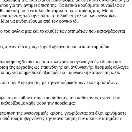
ώπου για την αντιμετώπισή της. Τα θετικά κρούσματα συναδέλφων
θωράκιση του ένστολου δυναμικού της πατρίδας μας. Με τις
απαιτώντας από την πολιτεία τη διάθεση όλων των αναγκαίων
ίδιοι να κινδυνεύουμε από τον φονικό ιό.
ιο του αγώνα μας και το αληθές των αιτημάτων που καταγράφονται
ενες συναντήσεις μας, στην Κυβέρνηση και στα συναρμόδια
παντήσεις δικαίωσης του πολύχρονου αγώνα για ένα δίκαιο και
ση της εργασίας ως επικίνδυνης και ανθυγιεινής, θεσμικές αλλαγές
σίας, για υπηρεσιακή αξιοπρέπεια - κοινωνική καταξίωση κ.λπ.
ρια από την Κυβέρνηση, με την εκπλήρωση των εκπεφρασμένων,
δήλωση υπευθυνότητας και αίσθησης του καθήκοντος έναντι των
καθορίζουμε κάθε φορά την πορεία μας.
τώπιση της υγειονομικής κρίσης, γνωρίζοντας ότι όλοι κρινόμαστε
τα από τους κυβερνώντες την ικανοποίηση των δίκαιων αιτημάτων