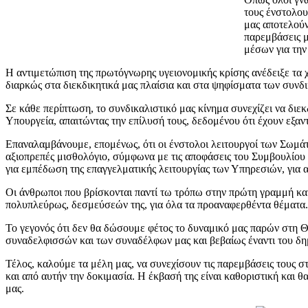
τους ένστολου
μας αποτελούν
παρεμβάσεις μ
μέσων για την
Η αντιμετώπιση της πρωτόγνωρης υγειονομικής κρίσης ανέδειξε τα 
διαρκώς στα διεκδικητικά μας πλαίσια και στα ψηφίσματα των συνδ
Σε κάθε περίπτωση, το συνδικαλιστικό μας κίνημα συνεχίζει να διε
Υπουργεία, απαιτώντας την επίλυσή τους, δεδομένου ότι έχουν εξαν
Επαναλαμβάνουμε, επομένως, ότι οι ένστολοι λειτουργοί των Σωμά
αξιοπρεπές μισθολόγιο, σύμφωνα με τις αποφάσεις του Συμβουλίου τ
για εμπέδωση της επαγγελματικής λειτουργίας των Υπηρεσιών, για α
Οι άνθρωποι που βρίσκονται παντί τω τρόπω στην πρώτη γραμμή κα
πολυπλεύρως, δεσμεύσεών της, για όλα τα προαναφερθέντα θέματα.
Το γεγονός ότι δεν θα δώσουμε φέτος το δυναμικό μας παρών στη 
συναδελφισσών και των συναδέλφων μας και βεβαίως έναντι του δη
Τέλος, καλούμε τα μέλη μας, να συνεχίσουν τις παρεμβάσεις τους σ
και από αυτήν την δοκιμασία. Η έκβασή της είναι καθοριστική και 
μας.