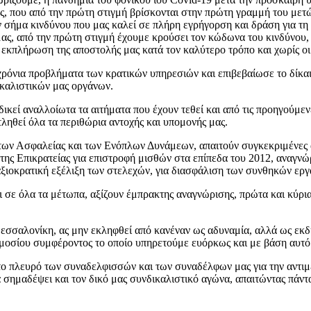
ς, που από την πρώτη στιγμή βρίσκονται στην πρώτη γραμμή του μετ
 σήμα κινδύνου που μας καλεί σε πλήρη εγρήγορση και δράση για τη 
ας, από την πρώτη στιγμή έχουμε κρούσει τον κώδωνα του κινδύνου, 
 εκπλήρωση της αποστολής μας κατά τον καλύτερο τρόπο και χωρίς οι 
χρόνια προβλήματα των κρατικών υπηρεσιών και επιβεβαίωσε το δίκα
ικαλιστικών μας οργάνων.
κδικεί αναλλοίωτα τα αιτήματα που έχουν τεθεί και από τις προηγούμ
τληθεί όλα τα περιθώρια αντοχής και υπομονής μας.
των Ασφαλείας και των Ενόπλων Δυνάμεων, απαιτούν συγκεκριμένες α
ης Επικρατείας για επιστροφή μισθών στα επίπεδα του 2012, αναγνώρι
ξιοκρατική εξέλιξη των στελεχών, για διασφάλιση των συνθηκών εργα
ι σε όλα τα μέτωπα, αξίζουν έμπρακτης αναγνώρισης, πρώτα και κύ
Θεσσαλονίκη, ας μην εκληφθεί από κανέναν ως αδυναμία, αλλά ως εκ
μοσίου συμφέροντος το οποίο υπηρετούμε ευόρκως και με βάση αυτό 
το πλευρό των συναδελφισσών και των συναδέλφων μας για την αντιμε
θα σημαδέψει και τον δικό μας συνδικαλιστικό αγώνα, απαιτώντας πάν