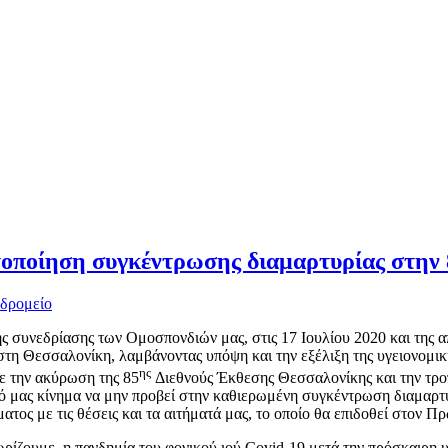
οποίηση συγκέντρωσης διαμαρτυρίας στην 
υδρομείο
ης συνεδρίασης των Ομοσπονδιών μας, στις 17 Ιουλίου 2020 και της
στη Θεσσαλονίκη, λαμβάνοντας υπόψη και την εξέλιξη της υγειονομικ
ης
ε την ακύρωση της 85
Διεθνούς Έκθεσης Θεσσαλονίκης και την τρ
ό μας κίνημα να μην προβεί στην καθιερωμένη συγκέντρωση διαμαρτυ
ατος με τις θέσεις και τα αιτήματά μας, το οποίο θα επιδοθεί σ
ρίζουμε, η πανδημία του φονικού ιού Covid-19 μετά την πρόσκαιρη υπο