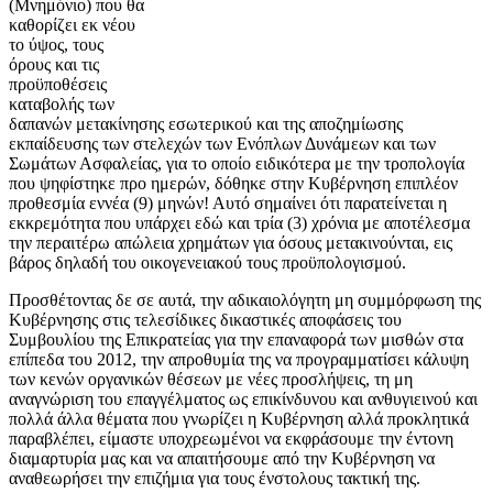
(Μνημόνιο) που θα
καθορίζει εκ νέου
το ύψος, τους
όρους και τις
προϋποθέσεις
καταβολής των
δαπανών μετακίνησης εσωτερικού και της αποζημίωσης
εκπαίδευσης των στελεχών των Ενόπλων Δυνάμεων και των
Σωμάτων Ασφαλείας, για το οποίο ειδικότερα με την τροπολογία
που ψηφίστηκε προ ημερών, δόθηκε στην Κυβέρνηση επιπλέον
προθεσμία εννέα (9) μηνών! Αυτό σημαίνει ότι παρατείνεται η
εκκρεμότητα που υπάρχει εδώ και τρία (3) χρόνια με αποτέλεσμα
την περαιτέρω απώλεια χρημάτων για όσους μετακινούνται, εις
βάρος δηλαδή του οικογενειακού τους προϋπολογισμού.
Προσθέτοντας δε σε αυτά, την αδικαιολόγητη μη συμμόρφωση της
Κυβέρνησης στις τελεσίδικες δικαστικές αποφάσεις του
Συμβουλίου της Επικρατείας για την επαναφορά των μισθών στα
επίπεδα του 2012, την απροθυμία της να προγραμματίσει κάλυψη
των κενών οργανικών θέσεων με νέες προσλήψεις, τη μη
αναγνώριση του επαγγέλματος ως επικίνδυνου και ανθυγιεινού και
πολλά άλλα θέματα που γνωρίζει η Κυβέρνηση αλλά προκλητικά
παραβλέπει, είμαστε υποχρεωμένοι να εκφράσουμε την έντονη
διαμαρτυρία μας και να απαιτήσουμε από την Κυβέρνηση να
αναθεωρήσει την επιζήμια για τους ένστολους τακτική της.