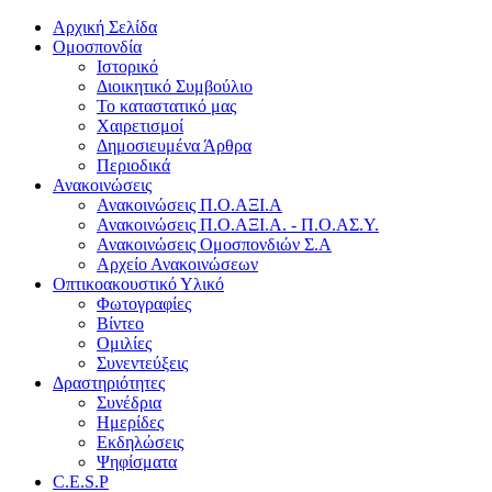
Αρχική Σελίδα
Ομοσπονδία
Ιστορικό
Διοικητικό Συμβούλιο
Το καταστατικό μας
Χαιρετισμοί
Δημοσιευμένα Άρθρα
Περιοδικά
Ανακοινώσεις
Ανακοινώσεις Π.Ο.ΑΞΙ.Α
Ανακοινώσεις Π.Ο.ΑΞΙ.Α. - Π.Ο.ΑΣ.Υ.
Ανακοινώσεις Ομοσπονδιών Σ.Α
Αρχείο Ανακοινώσεων
Οπτικοακουστικό Υλικό
Φωτογραφίες
Βίντεο
Ομιλίες
Συνεντεύξεις
Δραστηριότητες
Συνέδρια
Ημερίδες
Εκδηλώσεις
Ψηφίσματα
C.E.S.P