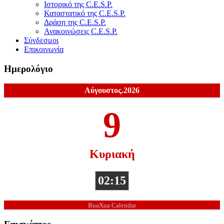
Ιστορικό της C.E.S.P.
Καταστατικό της C.E.S.P.
Δράση της C.E.S.P.
Ανακοινώσεις C.E.S.P.
Σύνδεσμοι
Επικοινωνία
Ημερολόγιο
Αύγουστος.2026
9
Κυριακή
02:15
BuaXua Calendar