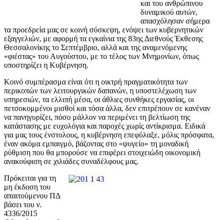
και του ανθρώπινου
δυναμικού αυτών,
απασχόλησαν σήμερα
τα προεδρεία μας σε κοινή σύσκεψη, ενόψει των κυβερνητικών
εξαγγελιών, με αφορμή τα εγκαίνια της 83ης Διεθνούς Έκθεσης
Θεσσαλονίκης το Σεπτέμβριο, αλλά και της αναμενόμενης
«φιέστας» του Αυγούστου, με το τέλος των Μνημονίων, όπως
υποστηρίζει η Κυβέρνηση.
Κοινό συμπέρασμα είναι ότι η οικτρή πραγματικότητα των
περικοπών των λειτουργικών δαπανών, η υποστελέχωση των
υπηρεσιών, τα ελλιπή μέσα, οι άθλιες συνθήκες εργασίας, οι
πετσοκομμένοι μισθοί και τόσα άλλα, δεν επιτρέπουν σε κανέναν
να πανηγυρίζει, πόσο μάλλον να περιμένει τη βελτίωση της
κατάστασης με ευχολόγια και παροχές χωρίς αντίκρισμα. Ειδικά
για μας τους ένστολους, η κυβέρνηση επεφύλαξε, μόλις πρόσφατα,
έναν ακόμα εμπαιγμό, βάζοντας στο «ψυγείο» τη μοναδική
ρύθμιση που θα μπορούσε να επιφέρει στοιχειώδη οικονομική
ανακούφιση σε χιλιάδες συναδέλφους μας.
Πρόκειται για τη
μη έκδοση του
απαιτούμενου ΠΔ
βάσει του ν.
4336/2015