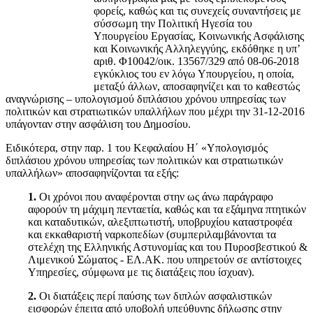
φορείς, καθώς και τις συνεχείς συναντήσεις με
σύσσωμη την Πολιτική Ηγεσία του
Υπουργείου Εργασίας, Κοινωνικής Ασφάλισης
και Κοινωνικής Αλληλεγγύης, εκδόθηκε η υπ’
αριθ. Φ10042/οικ. 13567/329 από 08-06-2018
εγκύκλιος του εν λόγω Υπουργείου, η οποία,
μεταξύ άλλων, αποσαφηνίζει και το καθεστώς
αναγνώρισης – υπολογισμού διπλάσιου χρόνου υπηρεσίας των
πολιτικών και στρατιωτικών υπαλλήλων που μέχρι την 31-12-2016
υπάγονταν στην ασφάλιση του Δημοσίου.
Ειδικότερα, στην παρ. 1 του Κεφαλαίου Η΄ «Υπολογισμός
διπλάσιου χρόνου υπηρεσίας των πολιτικών και στρατιωτικών
υπαλλήλων» αποσαφηνίζονται τα εξής:
1.
Οι χρόνοι που αναφέρονται στην ως άνω παράγραφο
αφορούν τη μάχιμη πενταετία, καθώς και τα εξάμηνα πτητικών
και καταδυτικών, αλεξιπτωτιστή, υποβρυχίου καταστροφέα
και εκκαθαριστή ναρκοπεδίων (συμπεριλαμβάνονται τα
στελέχη της Ελληνικής Αστυνομίας και του Πυροσβεστικού &
Λιμενικού Σώματος - ΕΛ.ΑΚ. που υπηρετούν σε αντίστοιχες
Υπηρεσίες, σύμφωνα με τις διατάξεις που ίσχυαν).
2.
Οι διατάξεις περί παύσης των διπλών ασφαλιστικών
εισφορών έπειτα από υποβολή υπεύθυνης δήλωσης στην