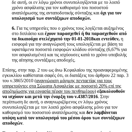
δε αυτή, οι εν λόγω χρόνοι συνυπολογίζονται με το λοιπό
χρόνο ασφάλισης για τον καθορισμό του ποσοστού
αναπλήρωσης της ανταποδοτικής σύνταξης και
όχι για τον
υπολογισμό των συντάξιμων αποδοχών.
6.
Για τις υπηρεσίες που ο χρόνος τους λογίζεται αυξημένος
στο διπλάσιο και
έχουν παρασχεθεί ή θα παρασχεθούν από
τα δικαιούχα στελέχη
από την 01-01-2018
και εντεύθεν,
η
εισφορά για την αναγνώρισή τους υπολογίζεται με βάση τα
υφιστάμενα ποσοστά εισφορών κλάδου σύνταξης (6,67% για
τον ασφαλισμένο) και τις ισχύουσες κατά το χρόνο υποβολής
της αίτησης συντάξιμες αποδοχές.
Επίσης, στην παρ. 2 του ως άνω Κεφαλαίου της προαναφερομένης
εγκυκλίου καθίσταται σαφές ότι, οι διατάξεις του άρθρου 22 παρ. 3
του ν.3865/2010
(αναγνώριση μάχιμης πενταετίας για τους
υπηρετούντες στα Σώματα Ασφαλείας με ποσοστό 20% επί της
αποζημίωσης για εργασία πέραν του πενθημέρου)
εξακολουθούν
να ισχύουν και μετά την έναρξη του ν.4387/2016
. Στην
περίπτωση δε αυτή, ο αναγνωριζόμενος εν λόγω χρόνος
συνυπολογίζεται με τον λοιπό χρόνο ασφάλισης μόνο για τον
καθορισμό του ποσοστού αναπλήρωσης και
δεν λαμβάνεται
υπόψη κατά τον υπολογισμό του μέσου όρου των συντάξιμων
αποδοχών
.