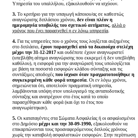
Υπηρεσία του υπαλλήλου, εξακολουθούν να ισχύουν.
3.
Το κριτήριο για την υπαγωγή κάποιου/ας σε καθεστώς
αναγνώρισης διπλάσιου χρόνου,
δεν είναι πλέον η
ημερομηνία υποβολής του σχετικού αιτήματος
,
αλλά ο
χρόνος που έχει παρασχεθεί η εν λόγω υπηρεσία
.
4.
Για τις υπηρεσίες που ο χρόνος τους λογίζεται αυξημένος
στο διπλάσιο,
έχουν παρασχεθεί από τα δικαιούχα στελέχη
μέχρι την 31-12-2017
και ουδέποτε έχουν αναγνωριστεί
(υπεβλήθη αίτημα αναγνώρισης που εκκρεμεί ή δεν υπεβλήθη
καθόλου), η εισφορά για την αναγνώρισή τους υπολογίζεται
με βάση τα ποσοστά εισφορών κλάδου σύνταξης και τις
συντάξιμες αποδοχές
που ίσχυαν όταν πραγματοποιήθηκε η
συγκεκριμένη κάθε φορά υπηρεσία
. Οι εν λόγω χρόνοι,
σημειώνεται ότι, αποτελούν πραγματική υπηρεσία,
λαμβάνονται υπόψη στον υπολογισμό της ανταποδοτικής
σύνταξης και ανατρέχουν στο έτος κατά το οποίο
παρασχέθηκαν κάθε φορά (και όχι το έτος που
αναγνωρίστηκαν).
5.
Οι καταταγέντες στα Σώματα Ασφαλείας ή οι ασφαλισμένοι
στο Δημόσιο
μέχρι και την 30-09-1990,
εξακολουθούν να
επικαρπώνονται τους προαναφερόμενους διπλούς χρόνους
χωρίς την καταβολή ασφαλιστικών εισφορών. Στην περίπτωση