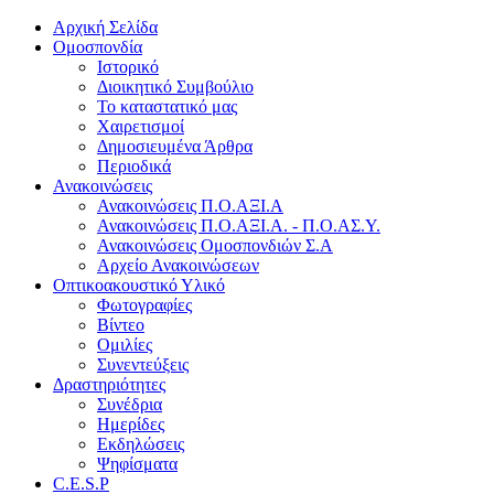
Αρχική Σελίδα
Ομοσπονδία
Ιστορικό
Διοικητικό Συμβούλιο
Το καταστατικό μας
Χαιρετισμοί
Δημοσιευμένα Άρθρα
Περιοδικά
Ανακοινώσεις
Ανακοινώσεις Π.Ο.ΑΞΙ.Α
Ανακοινώσεις Π.Ο.ΑΞΙ.Α. - Π.Ο.ΑΣ.Υ.
Ανακοινώσεις Ομοσπονδιών Σ.Α
Αρχείο Ανακοινώσεων
Οπτικοακουστικό Υλικό
Φωτογραφίες
Βίντεο
Ομιλίες
Συνεντεύξεις
Δραστηριότητες
Συνέδρια
Ημερίδες
Εκδηλώσεις
Ψηφίσματα
C.E.S.P