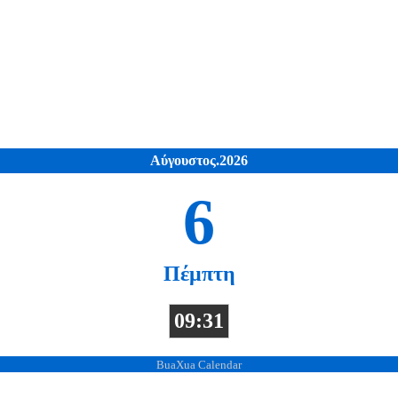
Αύγουστος.2026
6
Πέμπτη
09:31
BuaXua Calendar