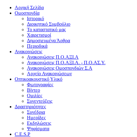
Αρχική Σελίδα
Ομοσπονδία
Ιστορικό
Διοικητικό Συμβούλιο
Το καταστατικό μας
Χαιρετισμοί
Δημοσιευμένα Άρθρα
Περιοδικά
Ανακοινώσεις
Ανακοινώσεις Π.Ο.ΑΞΙ.Α
Ανακοινώσεις Π.Ο.ΑΞΙ.Α. - Π.Ο.ΑΣ.Υ.
Ανακοινώσεις Ομοσπονδιών Σ.Α
Αρχείο Ανακοινώσεων
Οπτικοακουστικό Υλικό
Φωτογραφίες
Βίντεο
Ομιλίες
Συνεντεύξεις
Δραστηριότητες
Συνέδρια
Ημερίδες
Εκδηλώσεις
Ψηφίσματα
C.E.S.P