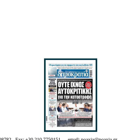
08782 - Fax: +30 210 7750151 --- email: poaxia@poaxia.gr