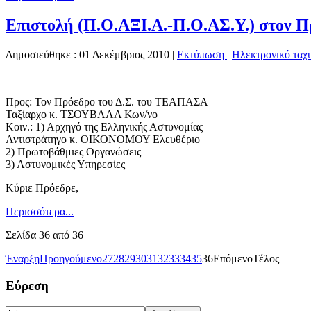
Επιστολή (Π.Ο.ΑΞΙ.Α.-Π.Ο.ΑΣ.Υ.) στον Πρ
Δημοσιεύθηκε : 01 Δεκέμβριος 2010
|
Εκτύπωση
|
Ηλεκτρονικό ταχ
Προς: Τον Πρόεδρο του Δ.Σ. του ΤΕΑΠΑΣΑ
Ταξίαρχο κ. ΤΣΟΥΒΑΛΑ Κων/νο
Κοιν.: 1) Αρχηγό της Ελληνικής Αστυνομίας
Αντιστράτηγο κ. ΟΙΚΟΝΟΜΟΥ Ελευθέριο
2) Πρωτοβάθμιες Οργανώσεις
3) Αστυνομικές Υπηρεσίες
Κύριε Πρόεδρε,
Περισσότερα...
Σελίδα 36 από 36
Έναρξη
Προηγούμενο
27
28
29
30
31
32
33
34
35
36
Επόμενο
Τέλος
Εύρεση