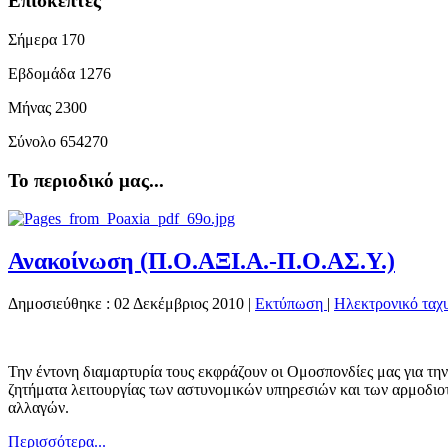
Επισκέπτες
Σήμερα
170
Εβδομάδα
1276
Μήνας
2300
Σύνολο
654270
Το περιοδικό μας...
Ανακοίνωση (Π.Ο.ΑΞΙ.Α.-Π.Ο.ΑΣ.Υ.)
Δημοσιεύθηκε : 02 Δεκέμβριος 2010
|
Εκτύπωση
|
Ηλεκτρονικό ταχ
Την έντονη διαμαρτυρία τους εκφράζουν οι Ομοσπονδίες μας για την
ζητήματα λειτουργίας των αστυνομικών υπηρεσιών και των αρμοδιο
αλλαγών.
Περισσότερα...