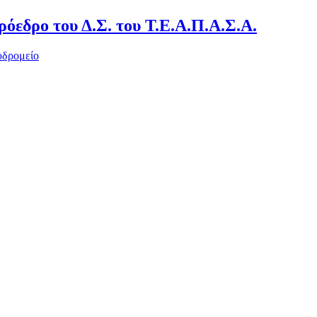
όεδρο του Δ.Σ. του Τ.Ε.Α.Π.Α.Σ.Α.
υδρομείο