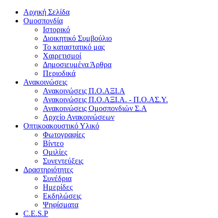
Αρχική Σελίδα
Ομοσπονδία
Ιστορικό
Διοικητικό Συμβούλιο
Το καταστατικό μας
Χαιρετισμοί
Δημοσιευμένα Άρθρα
Περιοδικά
Ανακοινώσεις
Ανακοινώσεις Π.Ο.ΑΞΙ.Α
Ανακοινώσεις Π.Ο.ΑΞΙ.Α. - Π.Ο.ΑΣ.Υ.
Ανακοινώσεις Ομοσπονδιών Σ.Α
Αρχείο Ανακοινώσεων
Οπτικοακουστικό Υλικό
Φωτογραφίες
Βίντεο
Ομιλίες
Συνεντεύξεις
Δραστηριότητες
Συνέδρια
Ημερίδες
Εκδηλώσεις
Ψηφίσματα
C.E.S.P