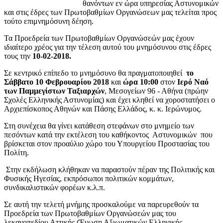
θανόντων εν ώρα υπηρεσίας Αστυνομικών
και στις έδρες των Πρωτοβαθμίων Οργανώσεων μας τελείται προς
τούτο επιμνημόσυνη δέηση.
Τα Προεδρεία των Πρωτοβαθμίων Οργανώσεών μας έχουν
ιδιαίτερο χρέος για την τέλεση αυτού του μνημόσυνου στις έδρες
τους την
10-02-2018.
Σε κεντρικό επίπεδο το μνημόσυνο θα πραγματοποιηθεί
το
Σάββατο 10 Φεβρουαρίου 2018
και
ώρα 10:00
στον
Ιερό Ναό
των Παμμεγίστων Ταξιαρχών
, Μεσογείων 96 - Αθήνα (πρώην
Σχολές Ελληνικής Αστυνομίας) και έχει κληθεί να χοροστατήσει ο
Αρχιεπίσκοπος Αθηνών και Πάσης Ελλάδος, κ. κ. Ιερώνυμος.
Στη συνέχεια θα γίνει κατάθεση στεφάνων στο μνημείο των
πεσόντων κατά την εκτέλεση του καθήκοντος Αστυνομικών που
βρίσκεται στον προαύλιο χώρο του Υπουργείου Προστασίας του
Πολίτη.
Στην εκδήλωση κλήθηκαν να παραστούν πέραν της Πολιτικής και
Φυσικής Ηγεσίας, εκπρόσωποι πολιτικών κομμάτων,
συνδικαλιστικών φορέων κ.λ.π.
Σε αυτή την τελετή μνήμης προσκαλούμε να παρευρεθούν τα
Προεδρεία των Πρωτοβαθμίων Οργανώσεών μας του
λεκανοπεδίου Αττικής (Ένωση Αξιωματικών Ελληνικής