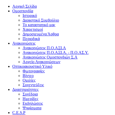
Αρχική Σελίδα
Ομοσπονδία
Ιστορικό
Διοικητικό Συμβούλιο
Το καταστατικό μας
Χαιρετισμοί
Δημοσιευμένα Άρθρα
Περιοδικά
Ανακοινώσεις
Ανακοινώσεις Π.Ο.ΑΞΙ.Α
Ανακοινώσεις Π.Ο.ΑΞΙ.Α. - Π.Ο.ΑΣ.Υ.
Ανακοινώσεις Ομοσπονδιών Σ.Α
Αρχείο Ανακοινώσεων
Οπτικοακουστικό Υλικό
Φωτογραφίες
Βίντεο
Ομιλίες
Συνεντεύξεις
Δραστηριότητες
Συνέδρια
Ημερίδες
Εκδηλώσεις
Ψηφίσματα
C.E.S.P