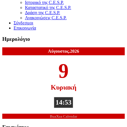
Ιστορικό της C.E.S.P.
Καταστατικό της C.E.S.P.
Δράση της C.E.S.P.
Ανακοινώσεις C.E.S.P.
Σύνδεσμοι
Επικοινωνία
Ημερολόγιο
Αύγουστος.2026
9
Κυριακή
14:53
BuaXua Calendar