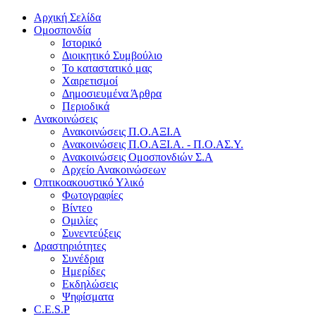
Αρχική Σελίδα
Ομοσπονδία
Ιστορικό
Διοικητικό Συμβούλιο
Το καταστατικό μας
Χαιρετισμοί
Δημοσιευμένα Άρθρα
Περιοδικά
Ανακοινώσεις
Ανακοινώσεις Π.Ο.ΑΞΙ.Α
Ανακοινώσεις Π.Ο.ΑΞΙ.Α. - Π.Ο.ΑΣ.Υ.
Ανακοινώσεις Ομοσπονδιών Σ.Α
Αρχείο Ανακοινώσεων
Οπτικοακουστικό Υλικό
Φωτογραφίες
Βίντεο
Ομιλίες
Συνεντεύξεις
Δραστηριότητες
Συνέδρια
Ημερίδες
Εκδηλώσεις
Ψηφίσματα
C.E.S.P