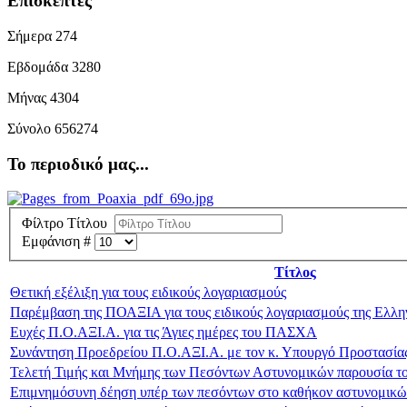
Επισκέπτες
Σήμερα
274
Εβδομάδα
3280
Μήνας
4304
Σύνολο
656274
Το περιοδικό μας...
Φίλτρο Τίτλου
Εμφάνιση #
Τίτλος
Θετική εξέλιξη για τους ειδικούς λογαριασμούς
Παρέμβαση της ΠΟΑΞΙΑ για τους ειδικούς λογαριασμούς της Ελλη
Ευχές Π.Ο.ΑΞΙ.Α. για τις Άγιες ημέρες του ΠΑΣΧΑ
Συνάντηση Προεδρείου Π.Ο.ΑΞΙ.Α. με τον κ. Υπουργό Προστασίας
Τελετή Τιμής και Μνήμης των Πεσόντων Αστυνομικών παρουσία τ
Επιμνημόσυνη δέηση υπέρ των πεσόντων στο καθήκον αστυνομικώ