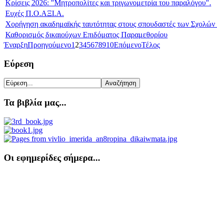
Κρίσεις 2026: "Μητροπολίτες και τριγωνομετρία του παραλόγου".
Ευχές Π.Ο.ΑΞΙ.Α.
Χορήγηση ακαδημαϊκής ταυτότητας στους σπουδαστές των Σχολών 
Καθορισμός δικαιούχων Επιδόματος Παραμεθορίου
Έναρξη
Προηγούμενο
1
2
3
4
5
6
7
8
9
10
Επόμενο
Τέλος
Εύρεση
Τα βιβλία μας...
Οι εφημερίδες σήμερα...