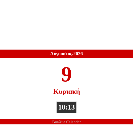
Αύγουστος.2026
9
Κυριακή
10:13
BuaXua Calendar